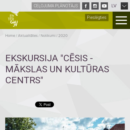
LV
CEĻOJUMA PLĀNOTĀJS
Pieslēgties
Home
/
Aktualitātes
/
Notikumi
/
2020
EKSKURSIJA "CĒSIS -
MĀKSLAS UN KULTŪRAS
CENTRS"