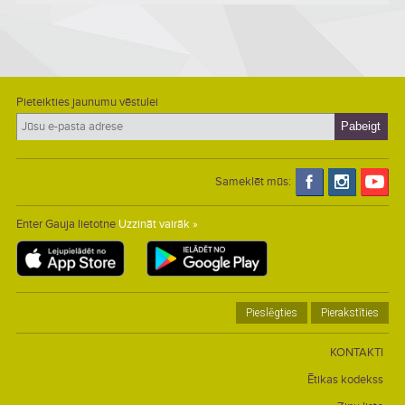
Pieteikties jaunumu vēstulei
Sameklēt mūs:
Enter Gauja lietotne
Uzzināt vairāk »
Pieslēgties
Pierakstīties
KONTAKTI
Ētikas kodekss