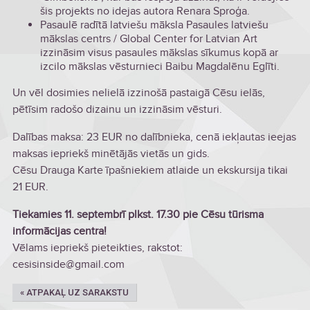
šis projekts no idejas autora Renara Sproģa.
Pasaulē radītā latviešu māksla Pasaules latviešu
mākslas centrs / Global Center for Latvian Art
izzināsim visus pasaules mākslas sīkumus kopā ar
izcilo mākslas vēsturnieci Baibu Magdalēnu Eglīti.
Un vēl dosimies nelielā izzinošā pastaigā Cēsu ielās,
pētīsim radošo dizainu un izzināsim vēsturi.
Dalības maksa: 23 EUR no dalībnieka, cenā iekļautas ieejas
maksas iepriekš minētājās vietās un gids.
Cēsu Drauga Karte īpašniekiem atlaide un ekskursija tikai
21 EUR.
Tiekamies 11. septembrī plkst. 17.30 pie Cēsu tūrisma
informācijas centra!
Vēlams iepriekš pieteikties, rakstot:
cesisinside@gmail.com
« ATPAKAĻ UZ SARAKSTU