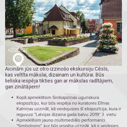
Aicinām jūs uz otro izzinošo ekskursiju Cēsīs,
kas veltīta mākslai, dizainam un kultūrai. Būs
lieliska iespēja tikties gan ar mākslas radītājiem,
gan zinātājiem!
Kopā apmeklēsim Sirdsapziņas ugunskura
ekspozīciju, kur būs iespēja no kuratores Elīnas
Kalniņas uzzināt, kā veidojusies šī ekspozīcija, kura ir
ieguvusi "Latvijas dizaina gada balvu 2019" 3. vietu
Apmeklēsim jauno multimediālo performanci
"Simbolisms", kur būs iespēja uzzināt, kā ir veidojies