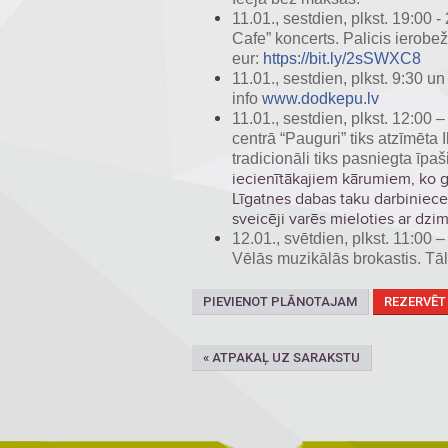
11.01., sestdien, plkst. 19:00
Cafe” koncerts. Palicis ierobež
eur:
https://bit.ly/2sSWXC8
11.01., sestdien, plkst. 9:30 
info
www.dodkepu.lv
11.01., sestdien, plkst. 12:00 
centrā “Pauguri” tiks atzīmēta
tradicionāli tiks pasniegta īpaš
iecienītākajiem kārumiem, ko
Līgatnes dabas taku darbiniece 
sveicēji varēs mieloties ar dzi
12.01., svētdien, plkst. 11:00
Vēlās muzikālās brokastis. Tā
PIEVIENOT PLĀNOTAJAM
REZERVĒT
« ATPAKAĻ UZ SARAKSTU