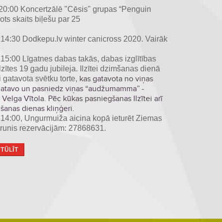
 - 20:00 Koncertzālē "Cēsis" grupas “Penguin
ots skaits biļešu par 25
un 14:30 Dodkepu.lv winter canicross 2020. Vairāk
– 15:00 Līgatnes dabas takās, dabas izglītības
Ilzītes 19 gadu jubileja. Ilzītei dzimšanas dienā
kas gatavota no viņas
i gatavota svētku torte,
 gatavo un pasniedz viņas “audžumamma” -
Velga Vītola. Pēc kūkas pasniegšanas Ilzītei arī
mšanas dienas kliņģeri.
 – 14:00, Ungurmuiža aicina kopā ieturēt Ziemas
lrunis rezervācijām: 27868631.
 TŪLĪT