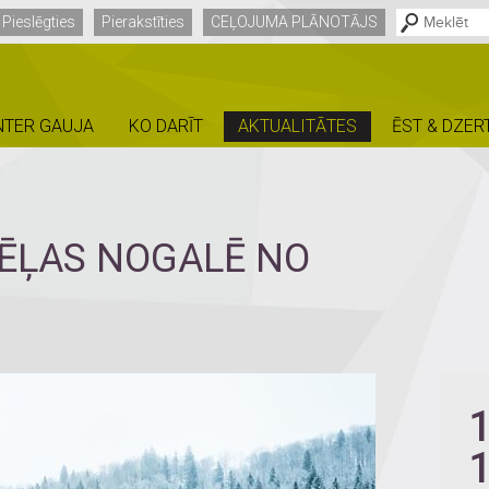
Pieslēgties
Pierakstīties
CEĻOJUMA PLĀNOTĀJS
NTER GAUJA
KO DARĪT
AKTUALITĀTES
ĒST & DZER
ĒĻAS NOGALĒ NO