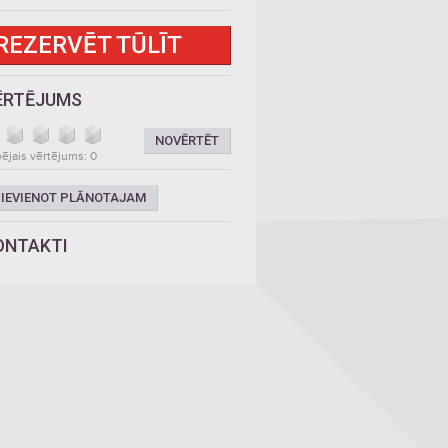
REZERVĒT TŪLĪT
ĒRTĒJUMS
NOVĒRTĒT
ējais vērtējums: 0
IEVIENOT PLĀNOTAJAM
ONTAKTI