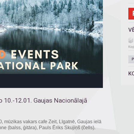
V
Kop
P
K
 10.-12.01. Gaujas Nacionālajā
0, mūzikas vakars cafe Zeit, Līgatnē, Gaujas ielā
e (balss, ģitāra), Pauls Ēriks Skujiņš (čells).