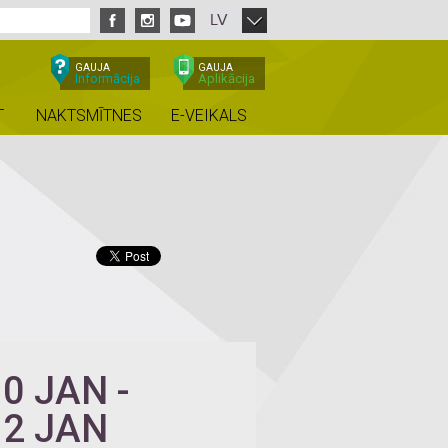
LV
GAUJA
GAUJA
Informācija
Aplikācija
T
NAKTSMĪTNES
E-VEIKALS
10 JAN
-
12 JAN