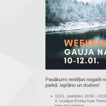
Pasākumi nedēļas nogalē no
parkā. Ieplāno un dodies!
10.01., piektdien, 20:00 – 22:0
4. Uzstājas Emīlija Kate Tomson
Ieeja bez maksas.