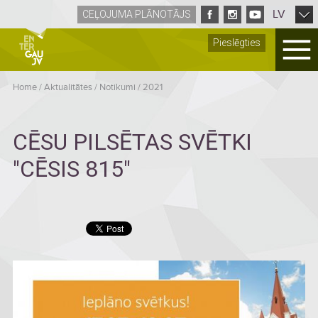
LV
CEĻOJUMA PLĀNOTĀJS
Pieslēgties
Home
/
Aktualitātes
/
Notikumi
/
2021
CĒSU PILSĒTAS SVĒTKI
"CĒSIS 815"