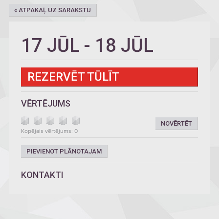
« ATPAKAĻ UZ SARAKSTU
17 JŪL
-
18 JŪL
REZERVĒT TŪLĪT
VĒRTĒJUMS
NOVĒRTĒT
Kopējais vērtējums: 0
PIEVIENOT PLĀNOTAJAM
KONTAKTI