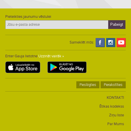
Pieteikties jaunumu vēstulei
Sameklēt mūs:
Enter Gauja lietotne
Uzzināt vairāk »
Pieslēgties
Pierakstīties
KONTAKTI
Ētikas kodekss
Ziņu liste
Par Mums