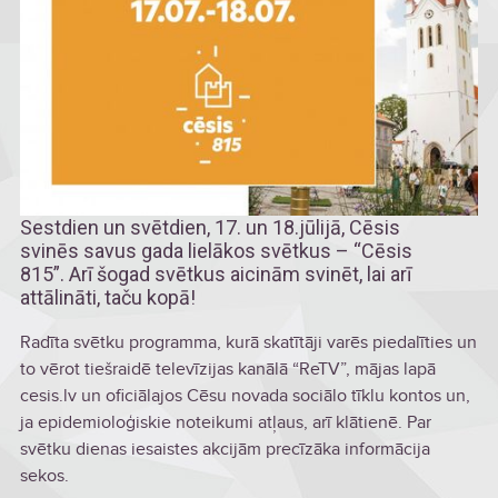
Sestdien un svētdien, 17. un 18.jūlijā, Cēsis
svinēs savus gada lielākos svētkus – “Cēsis
815”. Arī šogad svētkus aicinām svinēt, lai arī
attālināti, taču kopā!
Radīta svētku programma, kurā skatītāji varēs piedalīties un
to vērot tiešraidē televīzijas kanālā “ReTV”, mājas lapā
cesis.lv un oficiālajos Cēsu novada sociālo tīklu kontos un,
ja epidemioloģiskie noteikumi atļaus, arī klātienē. Par
svētku dienas iesaistes akcijām precīzāka informācija
sekos.