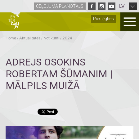
LV
CEĻOJUMA PLĀNOTĀJS
Pieslēgties
Home
/
Aktualitātes
/
Notikumi
/
2024
ADREJS OSOKINS
ROBERTAM ŠŪMANIM |
MĀLPILS MUIŽĀ