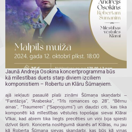
Jaunā Andreja Osokina koncertprogramma būs
kā mīlestības duets starp diviem izciliem
komponistiem – Robertu un Klāru Šūmaņiem.
ajā iekļauti pasaulē plaši zināmi Šūmaņa skaņdarbi –
“Fantāzija”, “Arabeska”, “Trīs romances op. 28”, “Bērnu
ainas”, “Traumerei” (“Sapņojums”) un daudzi citi, kas tika
komponēti kā mīlestības vēstules topošajai sievai Klārai
Vīkai, kad abiem tika liegts precēties un viņi bija spiesti
dzīvot šķirti. Koncerta noslēgumā skanēs arī Klāras, nu jau
kā Roberta Šūmaņa sievas skaņdarbi, kas būs kā viņas