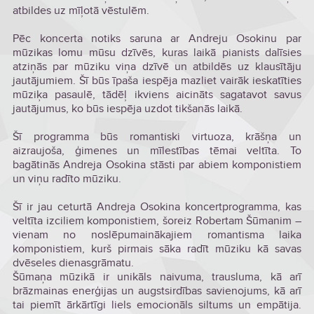
atbildes uz mīļotā vēstulēm.
Pēc koncerta notiks saruna ar Andreju Osokinu par
mūzikas lomu mūsu dzīvēs, kuras laikā pianists dalīsies
atziņās par mūziku viņa dzīvē un atbildēs uz klausītāju
jautājumiem. Šī būs īpaša iespēja mazliet vairāk ieskatīties
mūziķa pasaulē, tādēļ ikviens aicināts sagatavot savus
jautājumus, ko būs iespēja uzdot tikšanās laikā.
Šī programma būs romantiski virtuoza, krāšņa un
aizraujoša, ģimenes un mīlestības tēmai veltīta. To
bagātinās Andreja Osokina stāsti par abiem komponistiem
un viņu radīto mūziku.
Šī ir jau ceturtā Andreja Osokina koncertprogramma, kas
veltīta izciliem komponistiem, šoreiz Robertam Šūmanim –
vienam no noslēpumainākajiem romantisma laika
komponistiem, kurš pirmais sāka radīt mūziku kā savas
dvēseles dienasgrāmatu.
Šūmaņa mūzikā ir unikāls naivuma, trausluma, kā arī
brāzmainas enerģijas un augstsirdības savienojums, kā arī
tai piemīt ārkārtīgi liels emocionāls siltums un empātija.