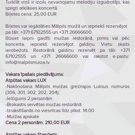
Turklāt viņš ir izcils nevainojamu melodiju izgudrotājs, kas
spilgti atklāsies koncertā.
Biļetes cena: 25,00 EUR
Biļetes var iegādāties Mālpils muižā un iepriekš rezervējot
pa tālr. +371 67102555 un +371 26666600.
Būsiet laipni gaidīti muižas restorānā, pirms vai pēc
koncerta, iepriekš rezervējot galdiņu. Vietu skaits
ierobežots. Restorānā galdiņu rezervēt pa tālr. +371
67102555 un +371 26666600 vai rakstot e-pastu:
info@malpilsmuiza.lv
Vakara īpašais piedāvājums:
Atpūtas vakars LUX
-Nakšņošana Mālpils muižas greznajos Luksus numuros
(306, 301, 302, 202, 204);
-Ielūgums 2 personām
-Brokastis servētas muižas restorānā
-Izrakstīšanās no viesnīcas līdz plkst. 14:00
-Muižas apskate
Cena 2 personām: 210,00 EUR
Atpūtas vakars Standarts