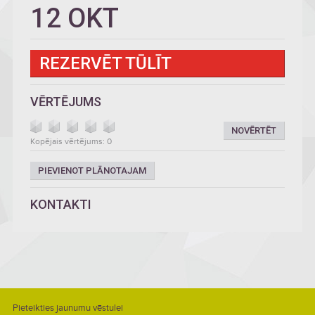
12 OKT
REZERVĒT TŪLĪT
VĒRTĒJUMS
NOVĒRTĒT
Kopējais vērtējums: 0
PIEVIENOT PLĀNOTAJAM
KONTAKTI
Pieteikties jaunumu vēstulei