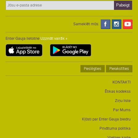
Sameklēt mūs:
Enter Gauja lietotne
Uzzināt vairāk »
Pieslēgties
Pierakstīties
KONTAKTI
Ētikas kodekss
Ziņu liste
Par Mums
Kļūsti par Enter Gauja biedru
Privātuma politika
Vietnes karte