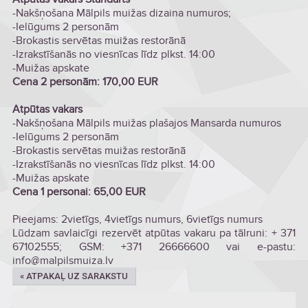
-Nakšņošana Mālpils muižas dizaina numuros;
-Ielūgums 2 personām
-Brokastis servētas muižas restorānā
-Izrakstīšanās no viesnīcas līdz plkst. 14:00
-Muižas apskate
Cena 2 personām: 170,00 EUR
Atpūtas vakars
-Nakšņošana Mālpils muižas plašajos Mansarda numuros
-Ielūgums 2 personām
-Brokastis servētas muižas restorānā
-Izrakstīšanās no viesnīcas līdz plkst. 14:00
-Muižas apskate
Cena 1 personai: 65,00 EUR
Pieejams: 2vietīgs, 4vietīgs numurs, 6vietīgs numurs
Lūdzam savlaicīgi rezervēt atpūtas vakaru pa tālruni: + 371
67102555; GSM: +371 26666600 vai e-pastu:
info@malpilsmuiza.lv
« ATPAKAĻ UZ SARAKSTU