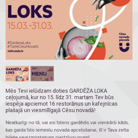
Mēs Tevi ielūdzam doties GARDĒŽA LOKA
ceļojumā, kur no 15. līdz 31. martam Tev būs
iespēja apciemot 16 restorānus un kafejnīcas
plašajā un viesmīlīgajā Cēsu novadā!
Neatkarīgi no tā, vai esi īstens gardēdis vai vienkārši kāds,
kas gaida īsto iemeslu novada apceļošanai, šī ir Tava zelta
biļete neaizmirstamam piedzīvojumam!