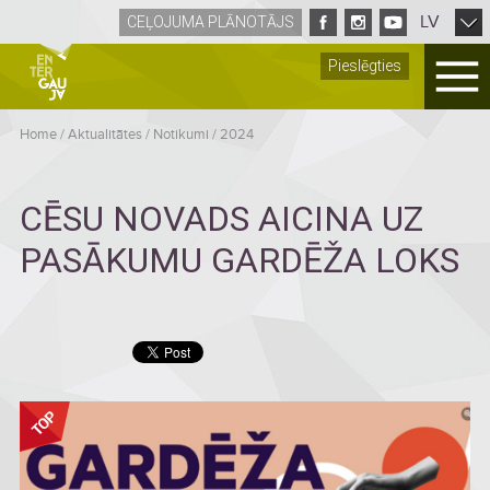
LV
CEĻOJUMA PLĀNOTĀJS
Pieslēgties
Home
/
Aktualitātes
/
Notikumi
/
2024
CĒSU NOVADS AICINA UZ
PASĀKUMU GARDĒŽA LOKS