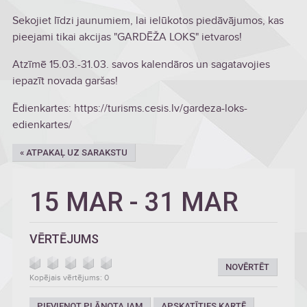
Sekojiet līdzi jaunumiem, lai ielūkotos piedāvājumos, kas
pieejami tikai akcijas "GARDĒŽA LOKS" ietvaros!
Atzīmē 15.03.-31.03. savos kalendāros un sagatavojies
iepazīt novada garšas!
Ēdienkartes: https://turisms.cesis.lv/gardeza-loks-
edienkartes/
« ATPAKAĻ UZ SARAKSTU
15 MAR
-
31 MAR
VĒRTĒJUMS
NOVĒRTĒT
Kopējais vērtējums: 0
PIEVIENOT PLĀNOTAJAM
APSKATĪTIES KARTĒ