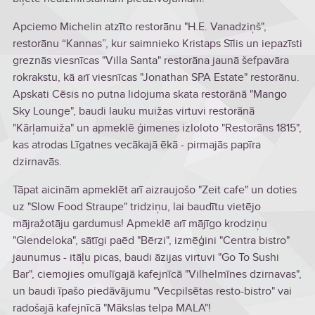
Apciemo Michelin atzīto restorānu "H.E. Vanadziņš",
restorānu “Kannas”, kur saimnieko Kristaps Sīlis un iepazīsti
greznās viesnīcas "Villa Santa" restorāna jaunā šefpavāra
rokrakstu, kā arī viesnīcas "Jonathan SPA Estate" restorānu.
Apskati Cēsis no putna lidojuma skata restorānā "Mango
Sky Lounge", baudi lauku muižas virtuvi restorānā
"Kārļamuiža" un apmeklē ģimenes izloloto "Restorāns 1815",
kas atrodas Līgatnes vecākajā ēkā - pirmajās papīra
dzirnavās.
Tāpat aicinām apmeklēt arī aizraujošo "Zeit cafe" un doties
uz "Slow Food Straupe" tridziņu, lai baudītu vietējo
mājražotāju gardumus! Apmeklē arī mājīgo krodziņu
"Glendeloka", sātīgi paēd "Bērzi", izmēģini "Centra bistro"
jaunumus - itāļu picas, baudi āzijas virtuvi "Go To Sushi
Bar", ciemojies omulīgajā kafejnīcā "Vilhelmīnes dzirnavas",
un baudi īpašo piedāvājumu "Vecpilsētas resto-bistro" vai
radošajā kafejnīcā "Mākslas telpa MALA"!