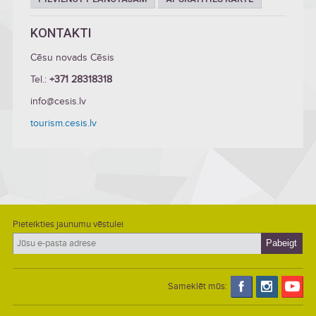
KONTAKTI
Cēsu novads Cēsis
Tel.:
+371 28318318
info@cesis.lv
tourism.cesis.lv
Pieteikties jaunumu vēstulei
Sameklēt mūs: