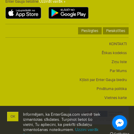
Enter Gauja lietotne
Uzzināt vairāk »
Pieslēgties
Pierakstīties
KONTAKTI
Ētikas kodekss
Ziņu liste
Par Mums
Kļūsti par Enter Gauja biedru
Privātuma politika
Vietnes karte
Informējam, ka EnterGauja.com vietnē tiek
OK
izmantotas sīkdates. Turpinot lietot šo
vietni, Tu apliecini, ka piekrīti sīkdatņu
izmantošanas noteikumiem.
Uzzini vairāk