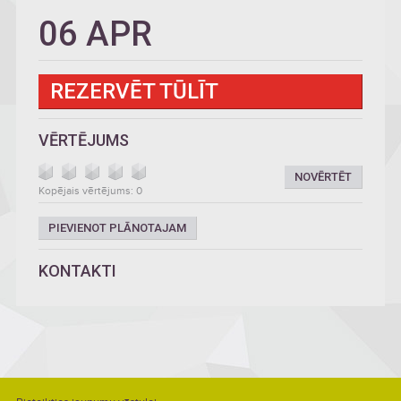
06 APR
REZERVĒT TŪLĪT
VĒRTĒJUMS
NOVĒRTĒT
Kopējais vērtējums: 0
PIEVIENOT PLĀNOTAJAM
KONTAKTI