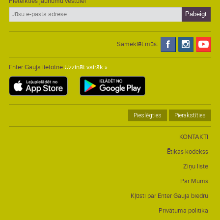
Pieteikties jaunumu vēstulei
Sameklēt mūs:
Enter Gauja lietotne
Uzzināt vairāk »
Pieslēgties
Pierakstīties
KONTAKTI
Ētikas kodekss
Ziņu liste
Par Mums
Kļūsti par Enter Gauja biedru
Privātuma politika