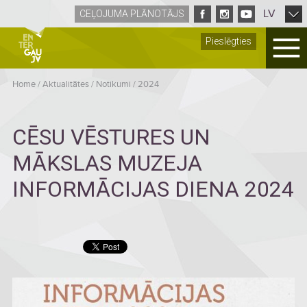
LV
CEĻOJUMA PLĀNOTĀJS
Pieslēgties
Home
/
Aktualitātes
/
Notikumi
/
2024
CĒSU VĒSTURES UN
MĀKSLAS MUZEJA
INFORMĀCIJAS DIENA 2024