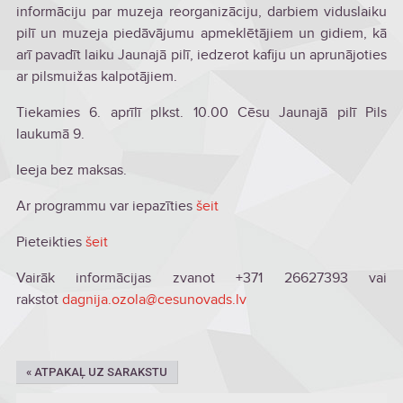
informāciju par muzeja reorganizāciju, darbiem viduslaiku
pilī un muzeja piedāvājumu apmeklētājiem un gidiem, kā
arī pavadīt laiku Jaunajā pilī, iedzerot kafiju un aprunājoties
ar pilsmuižas kalpotājiem.
Tiekamies 6. aprīlī plkst. 10.00 Cēsu Jaunajā pilī Pils
laukumā 9.
Ieeja bez maksas.
Ar programmu var iepazīties
šeit
Pieteikties
šeit
Vairāk informācijas zvanot +371 26627393 vai
rakstot
dagnija.ozola@cesunovads.lv
« ATPAKAĻ UZ SARAKSTU