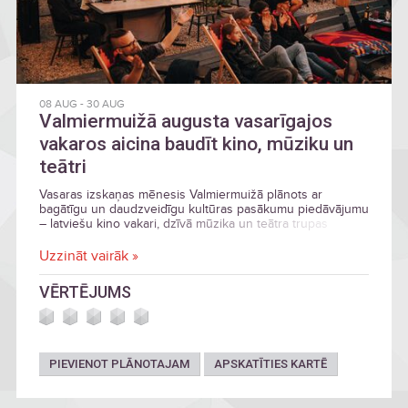
08 AUG
-
30 AUG
Valmiermuižā augusta vasarīgajos
vakaros aicina baudīt kino, mūziku un
teātri
Vasaras izskaņas mēnesis Valmiermuižā plānots ar
bagātīgu un daudzveidīgu kultūras pasākumu piedāvājumu
– latviešu kino vakari, dzīvā mūzika un teātra trupas
KVADRIFRONS viesizrāde.
Uzzināt vairāk »
VĒRTĒJUMS
PIEVIENOT PLĀNOTAJAM
APSKATĪTIES KARTĒ