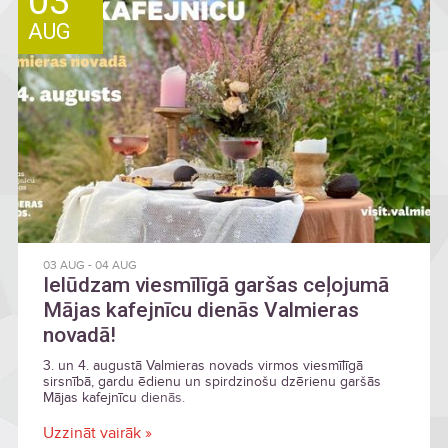
03
AUG
03 AUG
-
04 AUG
Ielūdzam viesmīlīgā garšas ceļojumā
Mājas kafejnīcu dienās Valmieras
novadā!
3. un 4. augustā Valmieras novads virmos viesmīlīgā
sirsnībā, gardu ēdienu un spirdzinošu dzērienu garšās
Mājas kafejnīcu dienās.
Uzzināt vairāk »