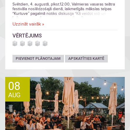
Svētdien, 4. augustā, plkst.12.00, Valmieras vasaras teātra
festivāla noslēdzošajā dienā, laikmetīgās mākslas telpas
“Kurtuve” pagalmā notiks diskusija “Kā veidot vidi un
kultūras saturu bērniem un jauniešiem”.
Uzzināt vairāk »
VĒRTĒJUMS
PIEVIENOT PLĀNOTAJAM
APSKATĪTIES KARTĒ
08
AUG