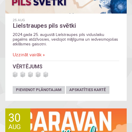
25 AUG
Lielstraupes pils svētki
2024.gada 25. augustā Lielstraupes pils viduslaiku
pagalms atdzīvosies, veidojot mājīguma un iedvesmojošas
atklāsmes gaisotni.
Uzzināt vairāk »
VĒRTĒJUMS
PIEVIENOT PLĀNOTAJAM
APSKATĪTIES KARTĒ
30
AUG