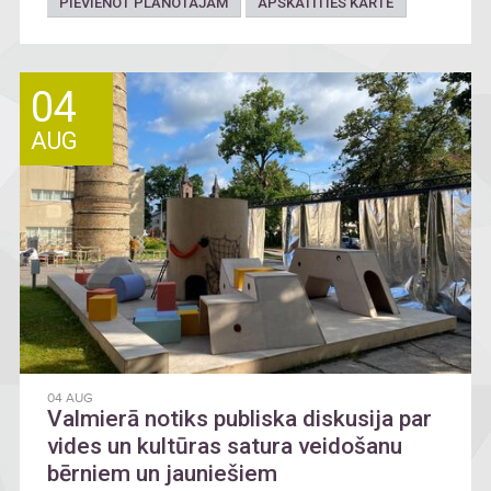
PIEVIENOT PLĀNOTAJAM
APSKATĪTIES KARTĒ
04
AUG
04 AUG
Valmierā notiks publiska diskusija par
vides un kultūras satura veidošanu
bērniem un jauniešiem