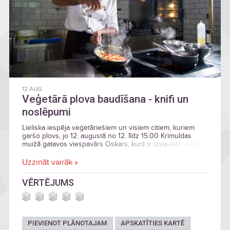
12 AUG
Veģetārā plova baudīšana - knifi un
noslēpumi
Lieliska iespēja veģetāriešiem un visiem citiem, kuriem
garšo plovs, jo 12. augustā no 12. līdz 15.00 Krimuldas
muižā gatavos viespavārs Oskars, kurš ir izslavēts vegāno
ēdienu pratējs
Uzzināt vairāk »
VĒRTĒJUMS
PIEVIENOT PLĀNOTAJAM
APSKATĪTIES KARTĒ