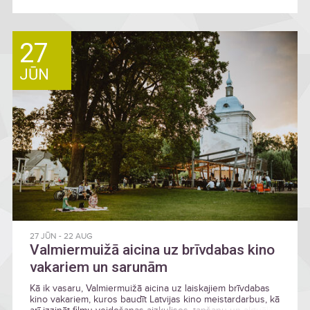
27
JŪN
27 JŪN
-
22 AUG
Valmiermuižā aicina uz brīvdabas kino
vakariem un sarunām
Kā ik vasaru, Valmiermuižā aicina uz laiskajiem brīvdabas
kino vakariem, kuros baudīt Latvijas kino meistardarbus, kā