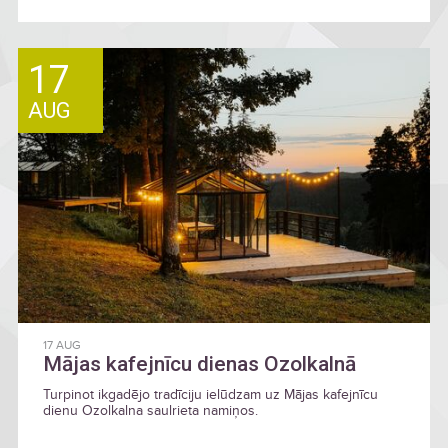
17
AUG
17 AUG
Mājas kafejnīcu dienas Ozolkalnā
Turpinot ikgadējo tradīciju ielūdzam uz Mājas kafejnīcu
dienu Ozolkalna saulrieta namiņos.