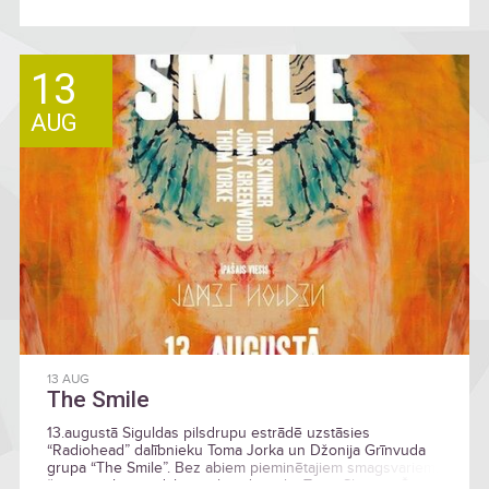
13
AUG
13 AUG
The Smile
13.augustā Siguldas pilsdrupu estrādē uzstāsies
“Radiohead” dalībnieku Toma Jorka un Džonija Grīnvuda
grupa “The Smile”. Bez abiem pieminētajiem smagsvariem,
šajā projektā piedalās arī bundzinieks Toms Skiners. Šis