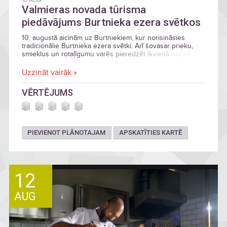
10 AUG
Valmieras novada tūrisma
piedāvājums Burtnieka ezera svētkos
10. augustā aicinām uz Burtniekiem, kur norisināsies
tradicionālie Burtnieka ezera svētki. Arī šovasar prieku,
smieklus un rotaļīgumu varēs pieredzēt ikvienā norisē.
Uzzināt vairāk »
VĒRTĒJUMS
PIEVIENOT PLĀNOTAJAM
APSKATĪTIES KARTĒ
12
AUG