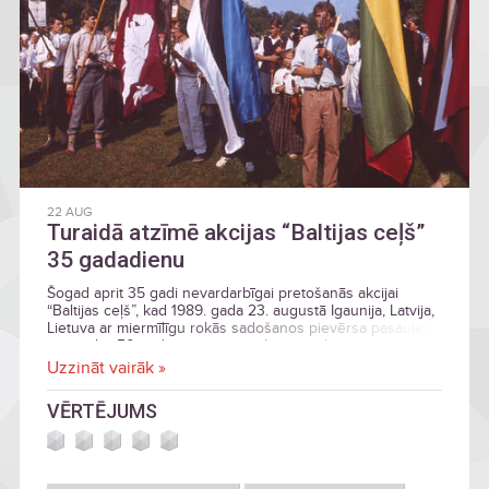
22 AUG
Turaidā atzīmē akcijas “Baltijas ceļš”
35 gadadienu
Šogad aprit 35 gadi nevardarbīgai pretošanās akcijai
“Baltijas ceļš”, kad 1989. gada 23. augustā Igaunija, Latvija,
Lietuva ar miermīlīgu rokās sadošanos pievērsa pasaules
uzmanību 50 gadus seniem notikumiem, kas izmainīja gan
triju Baltijas valstu likteņus, gan visas Eiropas un pasaules
Uzzināt vairāk »
notikumu gaitu.
VĒRTĒJUMS