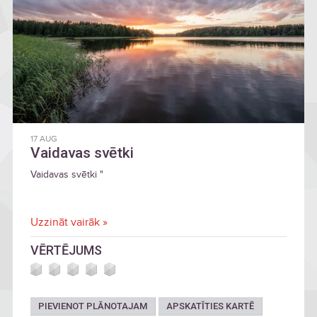
17 AUG
Vaidavas svētki
Vaidavas svētki "
Uzzināt vairāk »
VĒRTĒJUMS
PIEVIENOT PLĀNOTAJAM
APSKATĪTIES KARTĒ