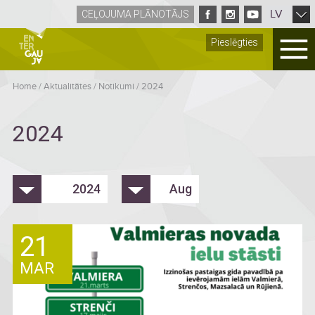
LV
CEĻOJUMA PLĀNOTĀJS
Pieslēgties
Home
/
Aktualitātes
/
Notikumi
/
2024
2024
2024
Aug
21
MAR