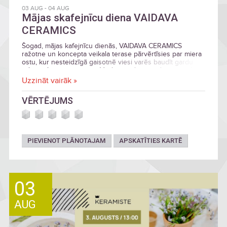
03 AUG
-
04 AUG
Mājas skafejnīcu diena VAIDAVA
CERAMICS
Šogad, mājas kafejnīcu dienās, VAIDAVA CERAMICS
ražotne un koncepta veikala terase pārvērtīsies par miera
ostu, kur nesteidzīgā gaisotnē viesi varēs baudīt gardu
ēdienu, kas pasniegti uz Vaidavā radītajiem dizaina māla
traukiem.
Uzzināt vairāk »
VĒRTĒJUMS
PIEVIENOT PLĀNOTAJAM
APSKATĪTIES KARTĒ
03
AUG