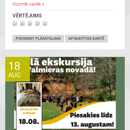
Uzzināt vairāk »
VĒRTĒJUMS
PIEVIENOT PLĀNOTAJAM
APSKATĪTIES KARTĒ
18
AUG