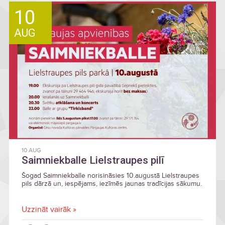
10
AUG
10 AUG
Saimniekballe Lielstraupes pilī
Šogad Saimniekballe norisināsies 10.augustā Lielstraupes
pils dārzā un, iespējams, iezīmēs jaunas tradīcijas sākumu.
Uzzināt vairāk »