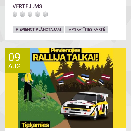
otrajā daļā labvēlīgos laikapstākļos iecerēta sikspārņu
VĒRTĒJUMS
vērošanas pastaiga dabā.
PIEVIENOT PLĀNOTAJAM
APSKATĪTIES KARTĒ
09
AUG