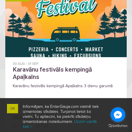
30 AUG
-
01 SEP
Karavānu festivāls kempingā
Apaļkalns
Karavānu festivāls kempingā Apaļkalns 3 dienu garumā
Uzzināt vairāk »
Informējam, ka EnterGauja.com vietnē tiek
OK
izmantotas sīkdates. Turpinot lietot šo
vietni, Tu apliecini, ka piekrīti sīkdatņu
VĒRTĒJUMS
izmantošanas noteikumiem.
Uzzini vairāk
šeit >