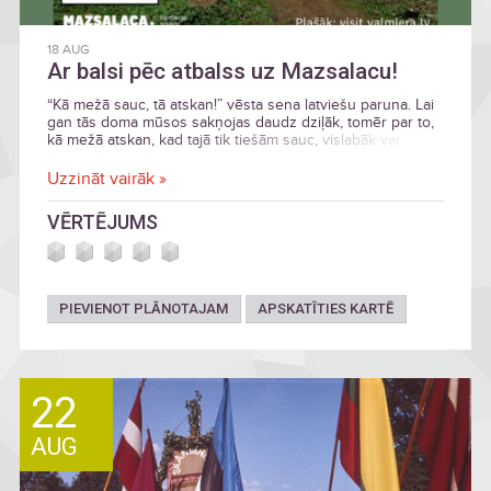
18 AUG
Ar balsi pēc atbalss uz Mazsalacu!
“Kā mežā sauc, tā atskan!” vēsta sena latviešu paruna. Lai
gan tās doma mūsos sakņojas daudz dziļāk, tomēr par to,
kā mežā atskan, kad tajā tik tiešām sauc, vislabāk var
pārliecināties tieši Skaņākalnā! Aicinām pieteikties uz
Lielās Valmieras novada autobusu ekskursijas cikla trešo
Uzzināt vairāk »
maršrutu “Ar balsi pēc atbalss” uz Mazsalacu, kas
norisināsies 18. augustā!
VĒRTĒJUMS
PIEVIENOT PLĀNOTAJAM
APSKATĪTIES KARTĒ
22
AUG