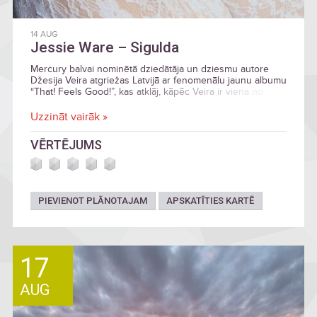
14 AUG
Jessie Ware – Sigulda
Mercury balvai nominētā dziedātāja un dziesmu autore
Džesija Veira atgriežas Latvijā ar fenomenālu jaunu albumu
“That! Feels Good!”, kas atklāj, kāpēc Veira ir viena no
visvairāk cienītajām, apbrīnotajām un mīlētajām balsīm britu
popmūzikā. Turnejas “That! Feels Good! Live” ietvaros
Uzzināt vairāk »
pateicoties aģentūrai “8 Days A Week” koncerti notiks
visās trijās Baltijas valstīs. Latvijā Džesiju Veiru sagaidīsim
VĒRTĒJUMS
14. augustā Siguldas pilsdrupu estrādē.
PIEVIENOT PLĀNOTAJAM
APSKATĪTIES KARTĒ
17
AUG