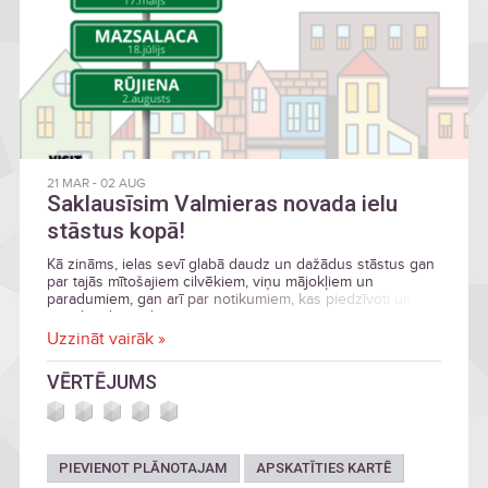
21 MAR
-
02 AUG
Saklausīsim Valmieras novada ielu
stāstus kopā!
Kā zināms, ielas sevī glabā daudz un dažādus stāstus gan
par tajās mītošajiem cilvēkiem, viņu mājokļiem un
paradumiem, gan arī par notikumiem, kas piedzīvoti un
notiek vēl tagad.
Uzzināt vairāk »
VĒRTĒJUMS
PIEVIENOT PLĀNOTAJAM
APSKATĪTIES KARTĒ