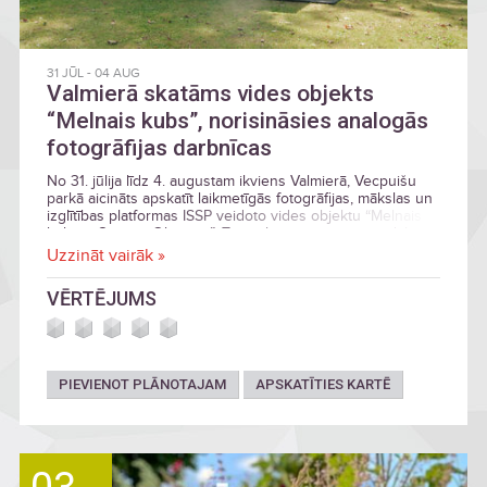
31 JŪL
-
04 AUG
Valmierā skatāms vides objekts
“Melnais kubs”, norisināsies analogās
fotogrāfijas darbnīcas
No 31. jūlija līdz 4. augustam ikviens Valmierā, Vecpuišu
parkā aicināts apskatīt laikmetīgās fotogrāfijas, mākslas un
izglītības platformas ISSP veidoto vides objektu “Melnais
kubs – Camera Obscura”. Tāpat ikviens aicināts piedalīties
radošajās meistarklasēs.
Uzzināt vairāk »
VĒRTĒJUMS
PIEVIENOT PLĀNOTAJAM
APSKATĪTIES KARTĒ