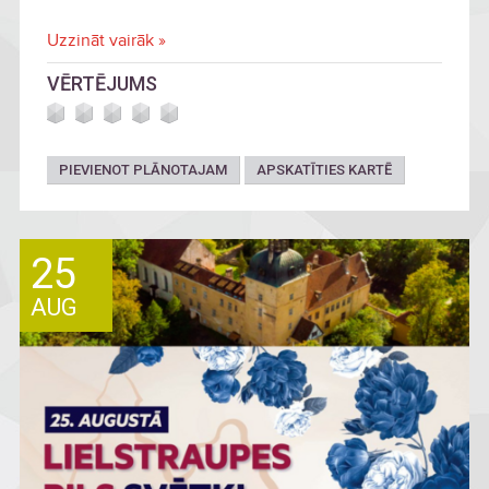
Uzzināt vairāk »
VĒRTĒJUMS
PIEVIENOT PLĀNOTAJAM
APSKATĪTIES KARTĒ
25
AUG