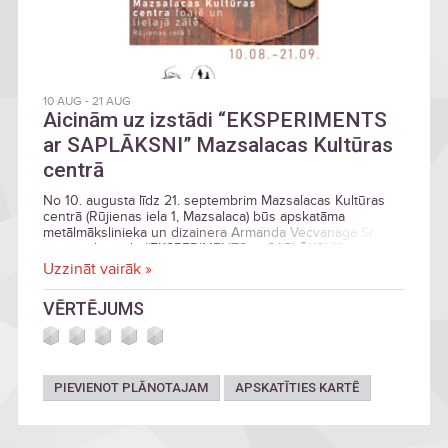
10 AUG
-
21 AUG
Aicinām uz izstādi “EKSPERIMENTS
ar SAPLĀKSNI” Mazsalacas Kultūras
centrā
No 10. augusta līdz 21. septembrim Mazsalacas Kultūras
centrā (Rūjienas iela 1, Mazsalaca) būs apskatāma
metālmākslinieka un dizainera Armanda Vecvanaga Sr.
personālizstāde “EKSPERIMENTS ar SAPLĀKSNI”.
Uzzināt vairāk »
VĒRTĒJUMS
PIEVIENOT PLĀNOTAJAM
APSKATĪTIES KARTĒ