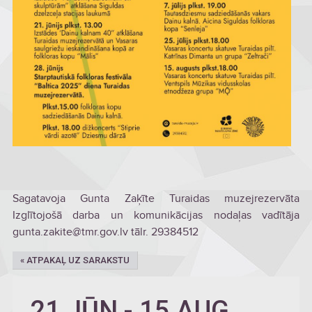
Sagatavoja Gunta Zaķīte Turaidas muzejrezervāta
Izglītojošā darba un komunikācijas nodaļas vadītāja
gunta.zakite@tmr.gov.lv tālr. 29384512
« ATPAKAĻ UZ SARAKSTU
21 JŪN
-
15 AUG