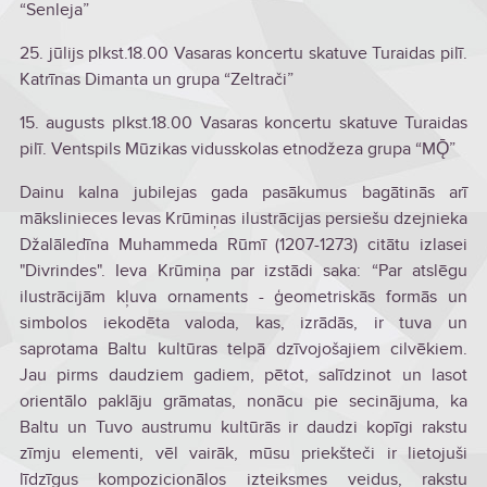
“Senleja”
25. jūlijs plkst.18.00 Vasaras koncertu skatuve Turaidas pilī.
Katrīnas Dimanta un grupa “Zeltrači”
15. augusts plkst.18.00 Vasaras koncertu skatuve Turaidas
pilī. Ventspils Mūzikas vidusskolas etnodžeza grupa “MǬ”
Dainu kalna jubilejas gada pasākumus bagātinās arī
mākslinieces Ievas Krūmiņas ilustrācijas persiešu dzejnieka
Džalāledīna Muhammeda Rūmī (1207-1273) citātu izlasei
"Divrindes". Ieva Krūmiņa par izstādi saka: “Par atslēgu
ilustrācijām kļuva ornaments - ģeometriskās formās un
simbolos iekodēta valoda, kas, izrādās, ir tuva un
saprotama Baltu kultūras telpā dzīvojošajiem cilvēkiem.
Jau pirms daudziem gadiem, pētot, salīdzinot un lasot
orientālo paklāju grāmatas, nonācu pie secinājuma, ka
Baltu un Tuvo austrumu kultūrās ir daudzi kopīgi rakstu
zīmju elementi, vēl vairāk, mūsu priekšteči ir lietojuši
līdzīgus kompozicionālos izteiksmes veidus, rakstu