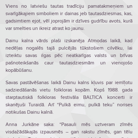
Viens no latviešu tautas tradīciju pamatakmeņiem un
svarīgākajiem simboliem ir dainas jeb tautasdziesmas, kas,
gadsimtiem ejot, vēl joprojām ir dzīves gudrību avots, kurā
var smelties un ikreiz atrast ko jaunu.
Dainu kalna vārds plaši izskanēja Atmodas laikā, kad
nedēļas nogalēs tajā pulcējās tūkstošiem cilvēku, lai
izteiktu savas ilgas pēc neatkarīgas valsts un brīvas
pašnoteikšanās caur tautasdziesmām un vienojošo
kopābūšanu.
Savas pastāvēšanas laikā Dainu kalns kļuvis par iemīļotu
sadziedāšanās vietu folkloras kopām. Kopš 1988. gada
starptautiskā folkloras festivāla BALTICA koncerti ir
skanējuši Turaidā. Arī “Pulkā eimu, pulkā teku” norises
notikušas Dainu kalnā.
Anna Jurkāne saka: “Pasauli mēs uztveram zīmēs
visdažādākajās izpausmēs – gan rakstu zīmēs, gan tēlu