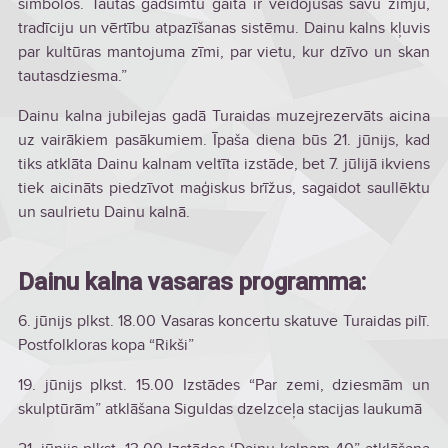
simbolos. Tautas gadsimtu gaitā ir veidojušas savu zīmju,
tradīciju un vērtību atpazīšanas sistēmu. Dainu kalns kļuvis
par kultūras mantojuma zīmi, par vietu, kur dzīvo un skan
tautasdziesma.”
Dainu kalna jubilejas gadā Turaidas muzejrezervāts aicina
uz vairākiem pasākumiem. Īpaša diena būs 21. jūnijs, kad
tiks atklāta Dainu kalnam veltīta izstāde, bet 7. jūlijā ikviens
tiek aicināts piedzīvot maģiskus brīžus, sagaidot saullēktu
un saulrietu Dainu kalnā.
Dainu kalna vasaras programma:
6. jūnijs plkst. 18.00 Vasaras koncertu skatuve Turaidas pilī.
Postfolkloras kopa “Rikši”
19. jūnijs plkst. 15.00 Izstādes “Par zemi, dziesmām un
skulptūrām” atklāšana Siguldas dzelzceļa stacijas laukumā