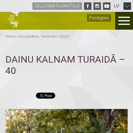
LV
CEĻOJUMA PLĀNOTĀJS
Pieslēgties
Home
/
Aktualitātes
/
Notikumi
/
2025
DAINU KALNAM TURAIDĀ –
40