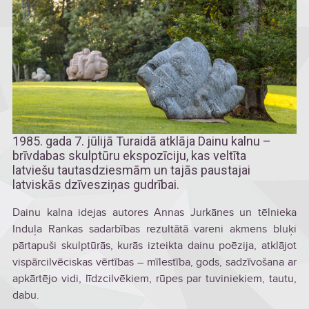
1985. gada 7. jūlijā Turaidā atklāja Dainu kalnu –
brīvdabas skulptūru ekspozīciju, kas veltīta
latviešu tautasdziesmām un tajās paustajai
latviskās dzīvesziņas gudrībai.
Dainu kalna idejas autores Annas Jurkānes un tēlnieka
Induļa Rankas sadarbības rezultātā vareni akmens bluķi
pārtapuši skulptūrās, kurās izteikta dainu poēzija, atklājot
vispārcilvēciskas vērtības – mīlestība, gods, sadzīvošana ar
apkārtējo vidi, līdzcilvēkiem, rūpes par tuviniekiem, tautu,
dabu.