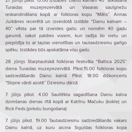
21. jūnijs plkst. 13.00 Izstādes ‘Dainu kalnam 40” atklāšana
Turaidas muzejrezervātā un Vasaras saulgriežu
ieskandināšana kopā ar folkloras kopu “Mālis”. Annas
Jurkānes iecerētā un izveidotā izstāde “Dainu kalnam –
40” vēsta par tā izveides gaitu un norisēm 40 gadu
garumā, sakot paldies visiem, kuri radīja šo vietu un
piepildīja to ar tautas vienotības un tautasdziesmu garīgo
spēku. Izstādes būs apskatāma visu gadu.
28. jūnijs Starptautiskā folkloras festivāla “Baltica 2025”
diena Turaidas muzejrezervātā. Plkst.15.00 folkloras kopu
sadziedāšanās Dainu kalnā. Plkst. 18.00 dižkoncerts
“Stiprie vārdi azotē” Dziesmu dārzā
7. jūlijs plkst. 4.00 Saullēkta sagaidīšana Dainu kalna
dzimšanas dienas rītā kopā ar Katrīnu Mačuku (kokle) un
Rick Feds (pirkstu bungošana)
7. jūlijs plkst. 19.00 Tautasdziesmu sadziedāšanās vakars
Dainu kalnā, uz kuru aicina Siguldas folkloras kopa