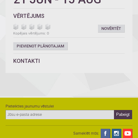
VĒRTĒJUMS
NOVĒRTĒT
Kopējais vērtējums: 0
PIEVIENOT PLĀNOTAJAM
KONTAKTI
Pieteikties jaunumu vēstulei
Sameklēt mūs: