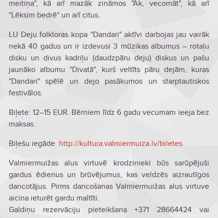
meitiņa", kā arī mazāk zināmos "Ak, vecomāt", kā arī
"Lēksim bedrē" un arī citus.
LU Deju folkloras kopa "Dandari" aktīvi darbojas jau vairāk
nekā 40 gadus un ir izdevusi 3 mūzikas albumus – rotaļu
disku un divus kadriļu (daudzpāru deju) diskus un pašu
jaunāko albumu "Divatā", kurš veltīts pāru dejām, kuras
"Dandari" spēlē un dejo pasākumos un starptautiskos
festivālos.
Biļete: 12–15 EUR. Bērniem līdz 6 gadu vecumam ieeja bez
maksas.
Biļešu iegāde
http://kultura.valmiermuiza.lv/biletes
Valmiermuižas alus virtuvē krodzinieki būs sarūpējuši
gardus ēdienus un brūvējumus, kas veldzēs aizrautīgos
dancotājus. Pirms dancošanas Valmiermuižas alus virtuve
aicina ieturēt gardu maltīti.
Galdiņu rezervāciju pieteikšana +371 28664424 vai