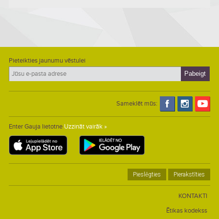
Pieteikties jaunumu vēstulei
Sameklēt mūs:
Enter Gauja lietotne
Uzzināt vairāk »
Pieslēgties
Pierakstīties
KONTAKTI
Ētikas kodekss