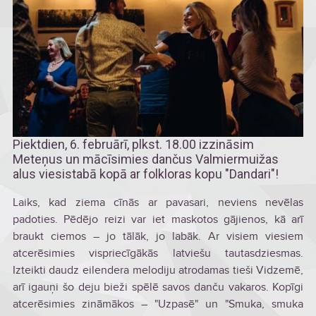
Piektdien, 6. februārī, plkst. 18.00 izzināsim
Meteņus un mācīsimies dančus Valmiermuižas
alus viesistabā kopā ar folkloras kopu "Dandari"!
Laiks, kad ziema cīnās ar pavasari, neviens nevēlas
padoties. Pēdējo reizi var iet maskotos gājienos, kā arī
braukt ciemos – jo tālāk, jo labāk. Ar visiem viesiem
atcerēsimies vispriecīgākās latviešu tautasdziesmas.
Izteikti daudz eilendera melodiju atrodamas tieši Vidzemē,
arī igauņi šo deju bieži spēlē savos danču vakaros. Kopīgi
atcerēsimies zināmākos – "Uzpasē" un "Smuka, smuka