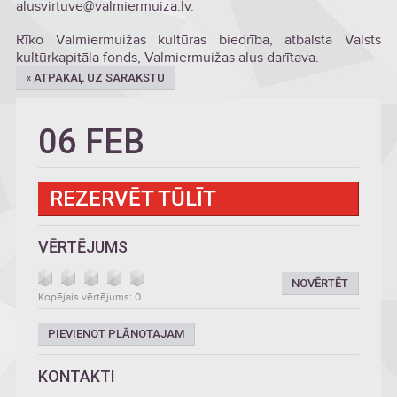
alusvirtuve@valmiermuiza.lv.
Rīko Valmiermuižas kultūras biedrība, atbalsta Valsts
kultūrkapitāla fonds, Valmiermuižas alus darītava.
« ATPAKAĻ UZ SARAKSTU
06 FEB
REZERVĒT TŪLĪT
VĒRTĒJUMS
NOVĒRTĒT
Kopējais vērtējums: 0
PIEVIENOT PLĀNOTAJAM
KONTAKTI