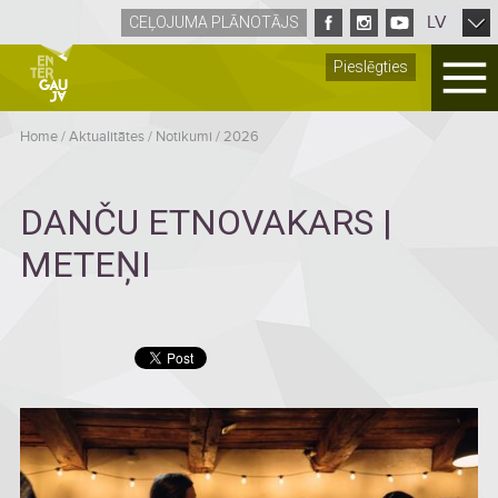
LV
CEĻOJUMA PLĀNOTĀJS
Pieslēgties
Home
/
Aktualitātes
/
Notikumi
/
2026
DANČU ETNOVAKARS |
METEŅI