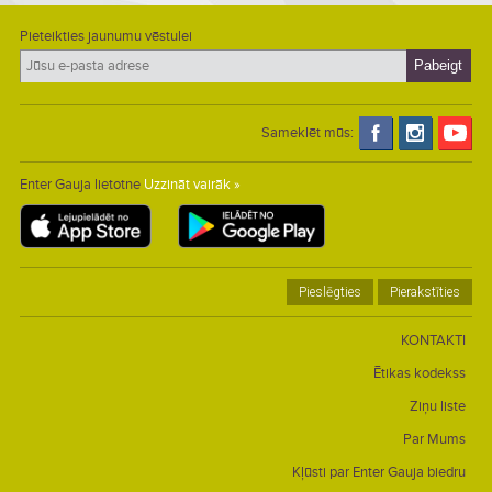
Pieteikties jaunumu vēstulei
Sameklēt mūs:
Enter Gauja lietotne
Uzzināt vairāk »
Pieslēgties
Pierakstīties
KONTAKTI
Ētikas kodekss
Ziņu liste
Par Mums
Kļūsti par Enter Gauja biedru