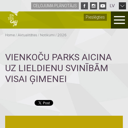
LV
CEĻOJUMA PLĀNOTĀJS
Pieslēgties
Home
/
Aktualitātes
/
Notikumi
/
2026
VIENKOČU PARKS AICINA
UZ LIELDIENU SVINĪBĀM
VISAI ĢIMENEI