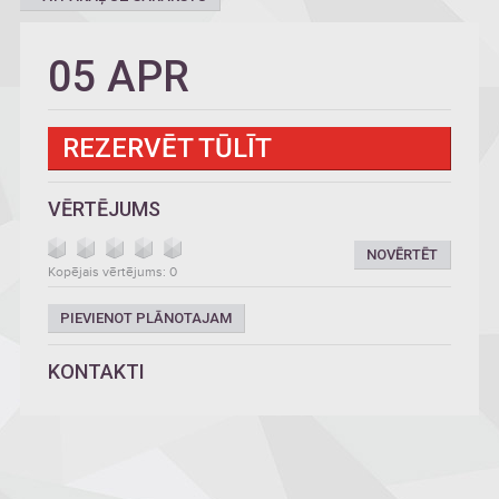
05 APR
REZERVĒT TŪLĪT
VĒRTĒJUMS
NOVĒRTĒT
Kopējais vērtējums: 0
PIEVIENOT PLĀNOTAJAM
KONTAKTI