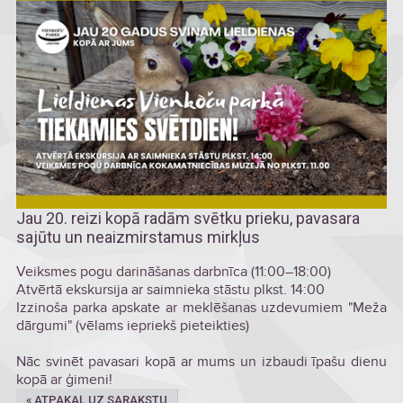
Jau 20. reizi kopā radām svētku prieku, pavasara
sajūtu un neaizmirstamus mirkļus
Veiksmes pogu darināšanas darbnīca (11:00–18:00)
Atvērtā ekskursija ar saimnieka stāstu plkst. 14:00
Izzinoša parka apskate ar meklēšanas uzdevumiem "Meža
dārgumi" (vēlams iepriekš pieteikties)
Nāc svinēt pavasari kopā ar mums un izbaudi īpašu dienu
kopā ar ģimeni!
« ATPAKAĻ UZ SARAKSTU