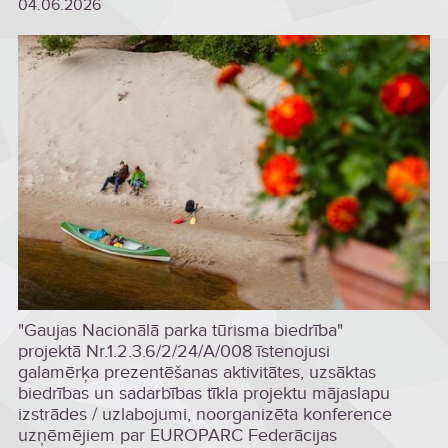
04.06.2026
"Gaujas Nacionālā parka tūrisma biedrība"
projektā Nr.1.2.3.6/2/24/A/008 īstenojusi
galamērķa prezentēšanas aktivitātes, uzsāktas
biedrības un sadarbības tīkla projektu mājaslapu
izstrādes / uzlabojumi, noorganizēta konference
uzņēmējiem par EUROPARC Federācijas