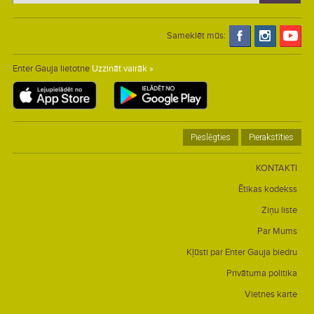
Sameklēt mūs:
Enter Gauja lietotne
Uzzināt vairāk »
Pieslēgties
Pierakstīties
KONTAKTI
Ētikas kodekss
Ziņu liste
Par Mums
Kļūsti par Enter Gauja biedru
Privātuma politika
Vietnes karte