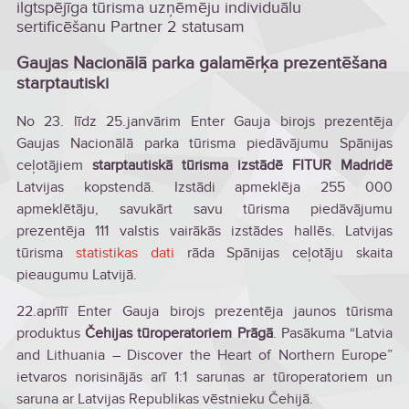
ilgtspējīga tūrisma uzņēmēju individuālu
sertificēšanu Partner 2 statusam
Gaujas Nacionālā parka galamērķa prezentēšana
starptautiski
No 23. līdz 25.janvārim Enter Gauja birojs prezentēja
Gaujas Nacionālā parka tūrisma piedāvājumu Spānijas
ceļotājiem
starptautiskā tūrisma izstādē FITUR Madridē
Latvijas kopstendā. Izstādi apmeklēja 255 000
apmeklētāju, savukārt savu tūrisma piedāvājumu
prezentēja 111 valstis vairākās izstādes hallēs. Latvijas
tūrisma
statistikas dati
rāda Spānijas ceļotāju skaita
pieaugumu Latvijā.
22.aprīlī Enter Gauja birojs prezentēja jaunos tūrisma
produktus
Čehijas tūroperatoriem Prāgā
. Pasākuma “Latvia
and Lithuania – Discover the Heart of Northern Europe”
ietvaros norisinājās arī 1:1 sarunas ar tūroperatoriem un
saruna ar Latvijas Republikas vēstnieku Čehijā.