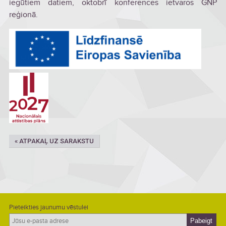
iegūtiem datiem, oktobrī konferences ietvaros GNP
reģionā.
« ATPAKAĻ UZ SARAKSTU
Pieteikties jaunumu vēstulei