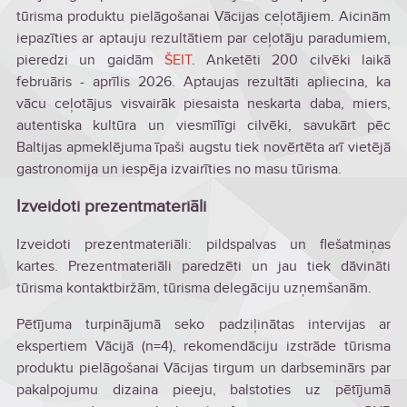
tūrisma produktu pielāgošanai Vācijas ceļotājiem. Aicinām
iepazīties ar aptauju rezultātiem par ceļotāju paradumiem,
pieredzi un gaidām
ŠEIT
. Anketēti 200 cilvēki laikā
februāris - aprīlis 2026. Aptaujas rezultāti apliecina, ka
vācu ceļotājus visvairāk piesaista neskarta daba, miers,
autentiska kultūra un viesmīlīgi cilvēki, savukārt pēc
Baltijas apmeklējuma īpaši augstu tiek novērtēta arī vietējā
gastronomija un iespēja izvairīties no masu tūrisma.
Izveidoti prezentmateriāli
Izveidoti prezentmateriāli: pildspalvas un flešatmiņas
kartes. Prezentmateriāli paredzēti un jau tiek dāvināti
tūrisma kontaktbiržām, tūrisma delegāciju uzņemšanām.
Pētījuma turpinājumā seko padziļinātas intervijas ar
ekspertiem Vācijā (n=4), rekomendāciju izstrāde tūrisma
produktu pielāgošanai Vācijas tirgum un darbseminārs par
pakalpojumu dizaina pieeju, balstoties uz pētījumā