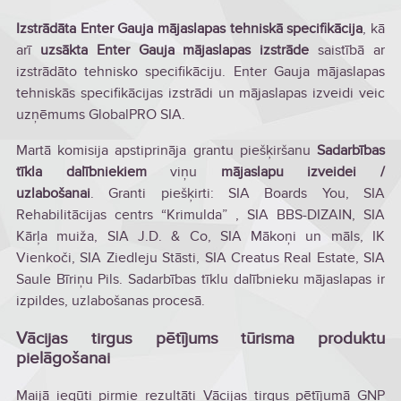
Izstrādāta Enter Gauja mājaslapas tehniskā specifikācija
, kā
arī
uzsākta Enter Gauja mājaslapas izstrāde
saistībā ar
izstrādāto tehnisko specifikāciju. Enter Gauja mājaslapas
tehniskās specifikācijas izstrādi un mājaslapas izveidi veic
uzņēmums GlobalPRO SIA.
Martā komisija apstiprināja grantu piešķiršanu
Sadarbības
tīkla dalībniekiem
viņu
mājaslapu izveidei /
uzlabošanai
. Granti piešķirti: SIA Boards You, SIA
Rehabilitācijas centrs “Krimulda” , SIA BBS-DIZAIN, SIA
Kārļa muiža, SIA J.D. & Co, SIA Mākoņi un māls, IK
Vienkoči, SIA Ziedleju Stāsti, SIA Creatus Real Estate, SIA
Saule Bīriņu Pils. Sadarbības tīklu dalībnieku mājaslapas ir
izpildes, uzlabošanas procesā.
Vācijas tirgus pētījums tūrisma produktu
pielāgošanai
Maijā iegūti pirmie rezultāti Vācijas tirgus pētījumā GNP