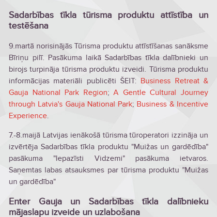
Sadarbības tīkla tūrisma produktu attīstība un
testēšana
9.martā norisinājās Tūrisma produktu attīstīšanas sanāksme
Bīriņu pilī. Pasākuma laikā Sadarbības tīkla dalībnieki un
birojs turpināja tūrisma produktu izveidi. Tūrisma produktu
informācijas materiāli publicēti ŠEIT:
Business Retreat &
Gauja National Park Region
;
A Gentle Cultural Journey
through Latvia's Gauja National Park
;
Business & Incentive
Experience
.
7.-8.maijā Latvijas ienākošā tūrisma tūroperatori izzināja un
izvērtēja Sadarbības tīkla produktu "Muižas un gardēdība"
pasākuma "Iepazīsti Vidzemi" pasākuma ietvaros.
Saņemtas labas atsauksmes par tūrisma produktu "Muižas
un gardēdība"
Enter Gauja un Sadarbības tīkla dalībnieku
mājaslapu izveide un uzlabošana