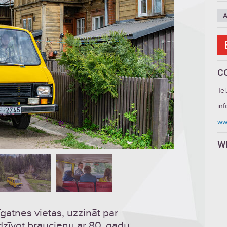
A
C
Tel
inf
www
W
īgatnes vietas, uzzināt par
dzīvot braucienu ar 80. gadu