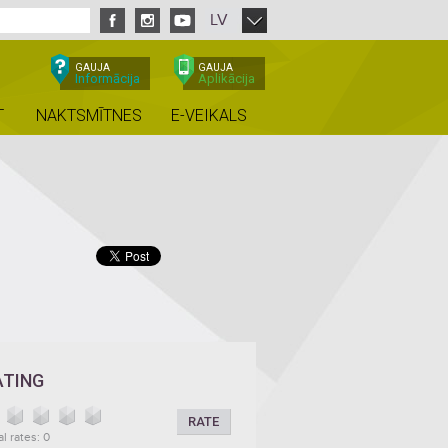
LV
GAUJA
GAUJA
Informācija
Aplikācija
T
NAKTSMĪTNES
E-VEIKALS
ATING
RATE
al rates: 0