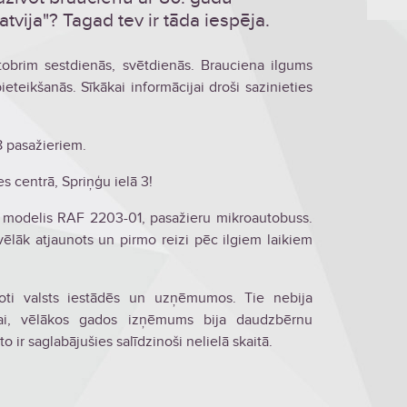
vija"? Tagad tev ir tāda iespēja.
ktobrim sestdienās, svētdienās. Brauciena ilgums
teikšanās. Sīkākai informācijai droši sazinieties
 pasažieriem.
 centrā, Spriņģu ielā 3!
, modelis RAF 2203-01, pasažieru mikroautobuss.
vēlāk atjaunots un pirmo reizi pēc ilgiem laikiem
toti valsts iestādēs un uzņēmumos. Tie nebija
anai, vēlākos gados izņēmums bija daudzbērnu
 ir saglabājušies salīdzinoši nelielā skaitā.