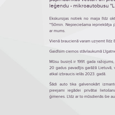
leģendu - mikroautobusu "Lat
Ekskursijas notiek no maija līdz o
~50min. Nepieciešama iepriekšēja pie
ar mums.
Vienā braucienā varam uzņemt līdz 8
Gaidīsim ciemos stāvlaukumā Līgatnes
Mūsu busiņš ir 1991. gada ražojums
20 gadus pavadījis garāžā Lietuvā, 
atkal izbraucis ielās 2023. gadā.
Šādi auto tika galvenokārt izman
pieejami iegādei privātai lietoš
ģimenes. Līdz ar to mūsdienās šie auto