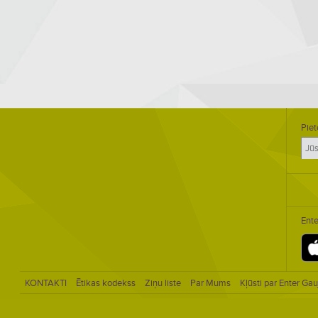
Piet
Ente
KONTAKTI
Ētikas kodekss
Ziņu liste
Par Mums
Kļūsti par Enter Gau