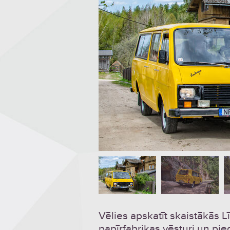
Vēlies apskatīt skaistākās L
papīrfabrikas vēsturi un pie