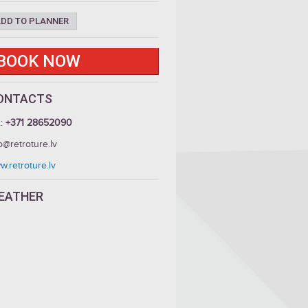
DD TO PLANNER
BOOK NOW
ONTACTS
.:
+371 28652090
o@retroture.lv
.retroture.lv
EATHER