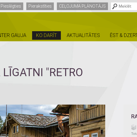
Pieslēgties
Pierakstīties
CEĻOJUMA PLĀNOTĀJS
NTER GAUJA
KO DARĪT
AKTUALITĀTES
ĒST & DZER
 LĪGATNI "RETRO
R
Tot