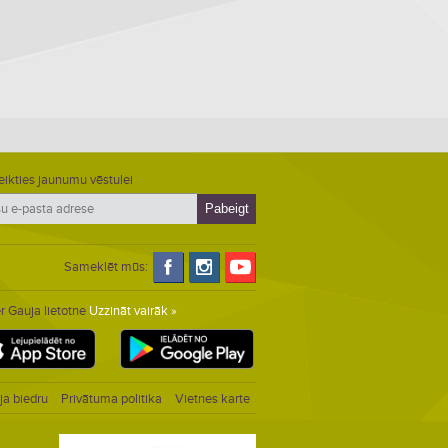
eikties jaunumu vēstulei
Sameklēt mūs:
r Gauja lietotne
Uzzināt vairāk »
ja biedru
Privātuma politika
Vietnes karte