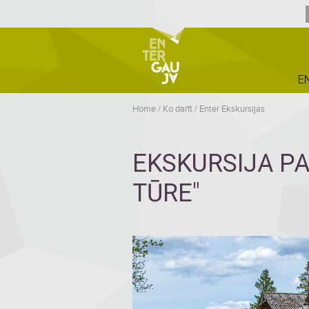
E
Home
/
Ko darīt
/
Enter Ekskursijas
EKSKURSIJA PA
TŪRE"