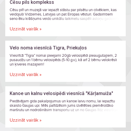
Cēsu pils komplekss
Cēsu pilī un muzejā var iepazīt stāstu par pilsētu un cilvēkiem, kas
veidojuši Vidzemes, Latvijas un pat Eiropas vēsturi. Gadsimtiem
seno ēku krāšņums veido unikālu laikmetu saspēli astoņu gadsimtu
griezumā. Mākslas un vēstures cienītāji šeit atrod rosinošas izstādes,
bet Jaunās pils Lademahera tornis piedāvā neatkārtojamu skatu pār
Uzzināt vairāk »
Cēsu vecpilsētu. Jaunajā pilī un tās parkos sajūtams romantisma
laika skaistums, ko veido smalkais dabas un aristokrātijas
sajaukums.
Velo noma viesnīcā Tigra, Priekuļos
Viesnīcā "Tigra" nomai pieejami 20gb velosipēdi pieaugušajiem, 2
pusaudžu un 1 bērnu velosipēds (5-10.g.v.), kā arī 2 bērnu velokrēsli
un ķiveres mazajiem!
Uzzināt vairāk »
Kanoe un kalnu velosipēdi viesnīcā "Kārļamuiža"
Piedāvājam gida pakalpojumus un kanoe laivu nomu, lai iepazītu
skaisto Gaujas upi. Mēs palīdzēsim jums izvēlēties piemērotāko
maršrutu un nodrošināsim transportu uz un no Gaujas līdz viesnīcai
"Kārļamuiža". Jūsu drošībai un ērtībām nodrošinām glābšanas vestes
un ūdensnecaurlaidīgus maisus. Piedāvājam arī ekskursijas pa upi
Uzzināt vairāk »
gida pavadībā. Ceļojuma laikā jūs iegūsiet jaunas iemaņas,
dzirdēsiet interesantus stāstus un redzēsiet skaistākās vietas.