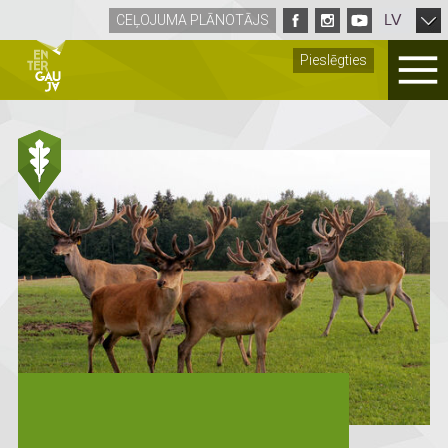
LV
CEĻOJUMA PLĀNOTĀJS
Pieslēgties