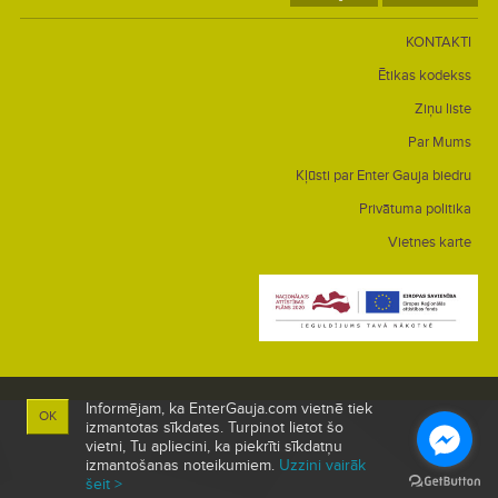
KONTAKTI
Ētikas kodekss
Ziņu liste
Par Mums
Kļūsti par Enter Gauja biedru
Privātuma politika
Vietnes karte
Informējam, ka EnterGauja.com vietnē tiek
OK
izmantotas sīkdates. Turpinot lietot šo
vietni, Tu apliecini, ka piekrīti sīkdatņu
izmantošanas noteikumiem.
Uzzini vairāk
šeit >