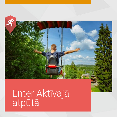
Enter Aktīvajā
atpūtā