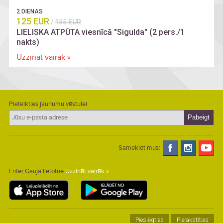
2 DIENAS
125 EUR
/
155 EUR
LIELISKA ATPŪTA viesnīcā "Sigulda" (2 pers./1
nakts)
Uzzināt vairāk »
Pieteikties jaunumu vēstulei
Sameklēt mūs:
Enter Gauja lietotne
Uzzināt vairāk »
Pieslēgties
Pierakstīties