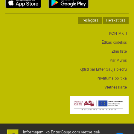
Pieslēgties
Pierakstīties
KONTAKTI
Ētikas kodekss
Ziņu liste
Par Mums
Kļūsti par Enter Gauja biedru
Privātuma politika
Vietnes karte
Informējam, ka EnterGauja.com vietnē tiek