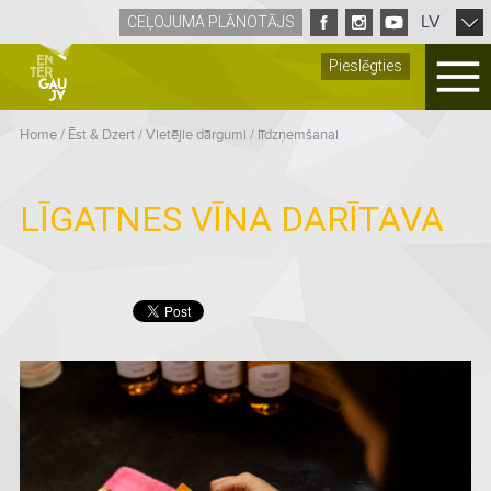
LV
CEĻOJUMA PLĀNOTĀJS
Pieslēgties
Home
/
Ēst & Dzert
/
Vietējie dārgumi / līdzņemšanai
LĪGATNES VĪNA DARĪTAVA