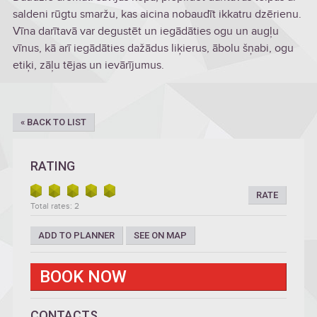
saldeni rūgtu smaržu, kas aicina nobaudīt ikkatru dzērienu.
Vīna darītavā var degustēt un iegādāties ogu un augļu
vīnus, kā arī iegādāties dažādus liķierus, ābolu šņabi, ogu
etiķi, zāļu tējas un ievārījumus.
« BACK TO LIST
RATING
RATE
Total rates: 2
ADD TO PLANNER
SEE ON MAP
BOOK NOW
CONTACTS