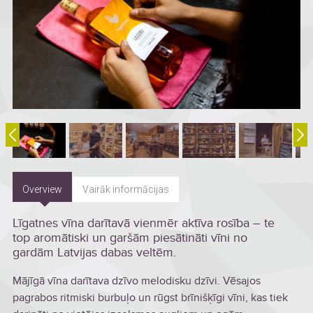
Overview
Vairāk informācijas
Līgatnes vīna darītavā vienmēr aktīva rosība – te
top aromātiski un garšām piesātināti vīni no
gardām Latvijas dabas veltēm.
Mājīgā vīna darītava dzīvo melodisku dzīvi. Vēsajos
pagrabos ritmiski burbuļo un rūgst brīnišķīgi vīni, kas tiek