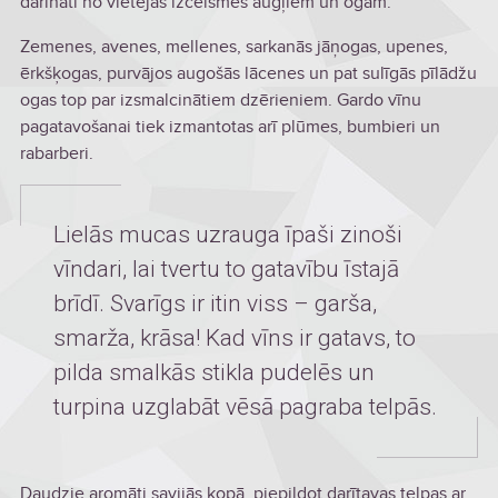
darināti no vietējas izcelsmes augļiem un ogām.
Zemenes, avenes, mellenes, sarkanās jāņogas, upenes,
ērkšķogas, purvājos augošās lācenes un pat sulīgās pīlādžu
ogas top par izsmalcinātiem dzērieniem. Gardo vīnu
pagatavošanai tiek izmantotas arī plūmes, bumbieri un
rabarberi.
Lielās mucas uzrauga īpaši zinoši
vīndari, lai tvertu to gatavību īstajā
brīdī. Svarīgs ir itin viss – garša,
smarža, krāsa! Kad vīns ir gatavs, to
pilda smalkās stikla pudelēs un
turpina uzglabāt vēsā pagraba telpās.
Daudzie aromāti savijās kopā, piepildot darītavas telpas ar