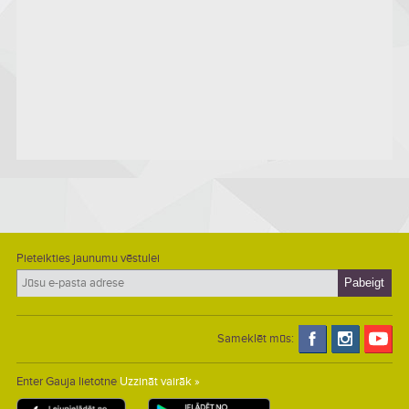
Pieteikties jaunumu vēstulei
Sameklēt mūs:
Enter Gauja lietotne
Uzzināt vairāk »