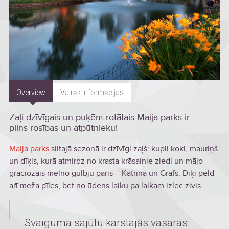
Overview
Vairāk informācijas
Zaļi dzīvīgais un puķēm rotātais Maija parks ir
pilns rosības un atpūtnieku!
Maija parks
siltajā sezonā ir dzīvīgi zaļš: kupli koki, mauriņš
un dīķis, kurā atmirdz no krasta krāsainie ziedi un mājo
graciozais melno gulbju pāris – Katrīna un Grāfs. Dīķī peld
arī meža pīles, bet no ūdens laiku pa laikam izlec zivis.
Svaiguma sajūtu karstajās vasaras