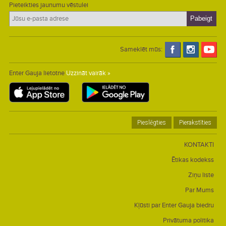
Pieteikties jaunumu vēstulei
Sameklēt mūs:
Enter Gauja lietotne
Uzzināt vairāk »
Pieslēgties
Pierakstīties
KONTAKTI
Ētikas kodekss
Ziņu liste
Par Mums
Kļūsti par Enter Gauja biedru
Privātuma politika