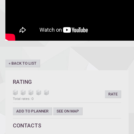
« BACK TO LIST
RATING
RATE
Total rates: 0
ADD TO PLANNER
SEE ON MAP
CONTACTS