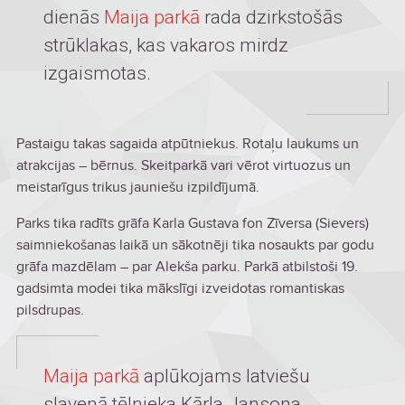
dienās
Maija parkā
rada dzirkstošās
strūklakas, kas vakaros mirdz
izgaismotas.
Pastaigu takas sagaida atpūtniekus. Rotaļu laukums un
atrakcijas – bērnus. Skeitparkā vari vērot virtuozus un
meistarīgus trikus jauniešu izpildījumā.
Parks tika radīts grāfa Karla Gustava fon Zīversa (Sievers)
saimniekošanas laikā un sākotnēji tika nosaukts par godu
grāfa mazdēlam – par Alekša parku. Parkā atbilstoši 19.
gadsimta modei tika mākslīgi izveidotas romantiskas
pilsdrupas.
Maija parkā
aplūkojams latviešu
slavenā tēlnieka Kārļa Jansona