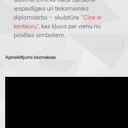
iespaidīgais un teiksmainais
diplomdarbs – skulptūra
"Cīņa ar
kentauru"
, kas kļuvis par vienu no
pilsētas simboliem.
Apmeklējums bezmaksas