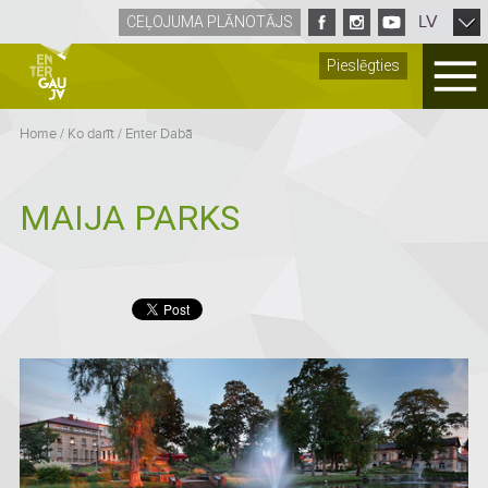
LV
CEĻOJUMA PLĀNOTĀJS
Pieslēgties
Home
/
Ko darīt
/
Enter Dabā
MAIJA PARKS