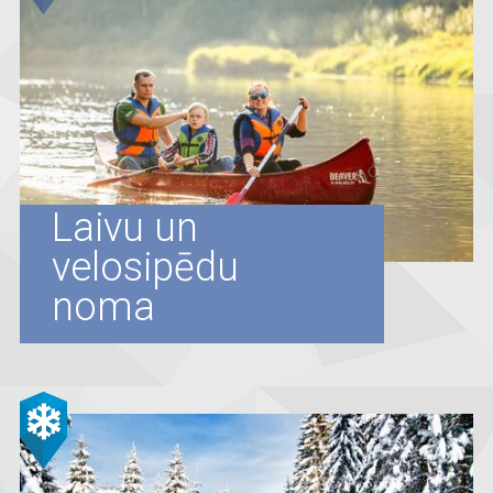
Laivu un
velosipēdu
noma