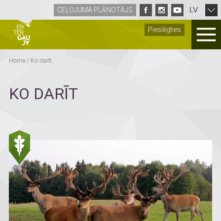
LV
CEĻOJUMA PLĀNOTĀJS
Pieslēgties
Home
/
Ko darīt
KO DARĪT