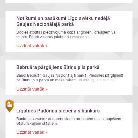
Notikumi un pasākumi Līgo svētku nedēļā
Gaujas Nacionālajā parkā
Dodies atpūtas piedzīvojumā kopā ar ģimeni, draugiem vai
mīļoto. Baudi vasaras pilnbriedu esot dabā!
Uzzināt vairāk »
Bebruāra pārgājiens Bīriņu pils parkā
Baudi Bebruāri Gaujas Nacionālajā parkā! Piedalies pārgājienā
pa Bīriņu pils parka un meža takām un ieraugi, kur reiz bija
darbojies pils bebrs. Pārgājienā dodies kopā ar pils saimnieci
Uzzināt vairāk »
Solvitu Muižnieci.
Līgatnes Padomju slepenais bunkurs
Bunkurs pārsteidz ar autentiskiem atribūtiem un aizraujošiem
vēsturiskajiem stāstiem.
Uzzināt vairāk »