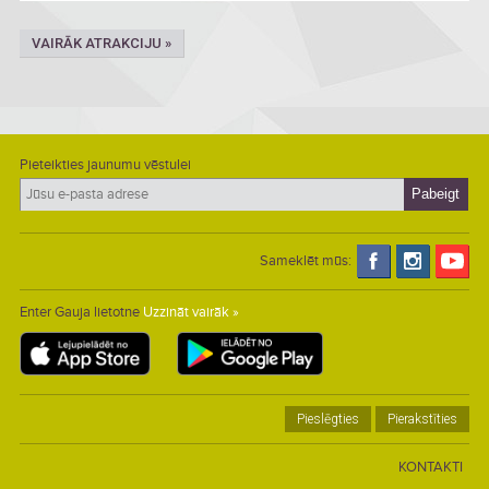
VAIRĀK ATRAKCIJU »
Pieteikties jaunumu vēstulei
Sameklēt mūs:
Enter Gauja lietotne
Uzzināt vairāk »
Pieslēgties
Pierakstīties
KONTAKTI