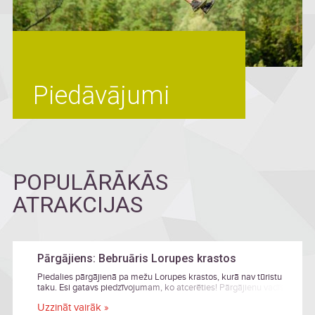
Piedāvājumi
POPULĀRĀKĀS
ATRAKCIJAS
Pārgājiens: Bebruāris Lorupes krastos
Piedalies pārgājienā pa mežu Lorupes krastos, kurā nav tūristu
taku. Esi gatavs piedzīvojumam, ko atcerēties! Pārgājienu vadīs
Dabas fotogrāfs, Gaujas Nacionālā parka entuziasts Jānis
Uzzināt vairāk »
Zilvers.