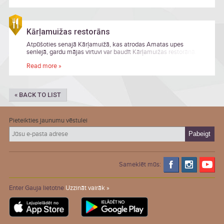
Kārļamuižas restorāns
Atpūšoties senajā Kārļamuižā, kas atrodas Amatas upes
senlejā, gardu mājas virtuvi var baudīt Kārļamuižas restorānā.
Read more »
« BACK TO LIST
Pieteikties jaunumu vēstulei
Sameklēt mūs:
Enter Gauja lietotne
Uzzināt vairāk »