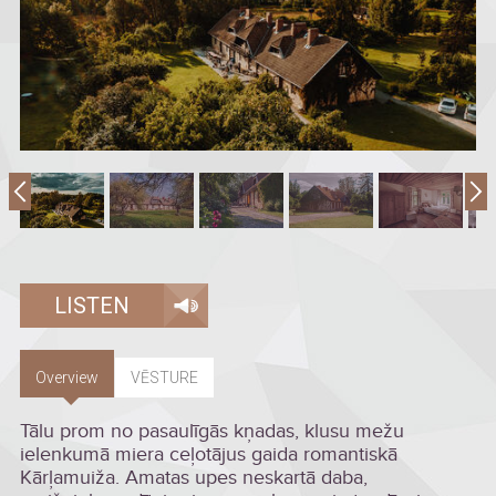
LISTEN
Overview
VĒSTURE
Tālu prom no pasaulīgās kņadas, klusu mežu
ielenkumā miera ceļotājus gaida romantiskā
Kārļamuiža. Amatas upes neskartā daba,