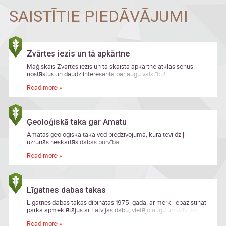
SAISTĪTIE PIEDĀVĀJUMI
Zvārtes iezis un tā apkārtne
Maģiskais Zvārtes iezis un tā skaistā apkārtne atklās senus
nostāstus un daudz interesanta par augu valstību!
Read more »
Ģeoloģiskā taka gar Amatu
Amatas ģeoloģiskā taka ved piedzīvojumā, kurā tevi dziļi
uzrunās neskartās dabas burvība.
Read more »
Līgatnes dabas takas
Līgatnes dabas takas dibinātas 1975. gadā, ar mērķi iepazīstināt
parka apmeklētājus ar Latvijas dabu, vietējo augu un dzīvnieku
valsti, savvaļas zīdītājdzīvnieku sugām, dabas bioloģisko
Read more »
daudzveidību un aizsardzību.