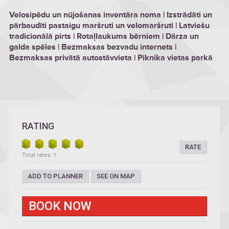
Velosipēdu un nūjošanas inventāra noma | Izstrādāti un
pārbaudīti pastaigu maršruti un velomaršruti | Latviešu
tradicionālā pirts | Rotaļlaukums bērniem | Dārza un
galda spēles | Bezmaksas bezvadu internets |
Bezmaksas privātā autostāvvieta | Piknika vietas parkā
RATING
RATE
Total rates: 1
ADD TO PLANNER
SEE ON MAP
BOOK NOW