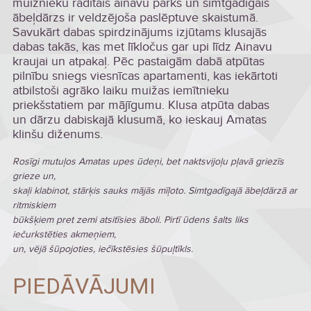
muižnieku radītais ainavu parks un simtgadīgais
ābeļdārzs ir veldzējoša paslēptuve skaistumā.
Savukārt dabas spirdzinājums izjūtams klusajās
dabas takās, kas met līkločus gar upi līdz Ainavu
kraujai un atpakaļ. Pēc pastaigām dabā atpūtas
pilnību sniegs viesnīcas apartamenti, kas iekārtoti
atbilstoši agrāko laiku muižas iemītnieku
priekšstatiem par mājīgumu. Klusa atpūta dabas
un dārzu dabiskajā klusumā, ko ieskauj Amatas
klinšu diženums.
Rosīgi mutuļos Amatas upes ūdeņi, bet naktsvijoļu pļavā griezīs
grieze un,
skaļi klabinot, stārķis sauks mājās mīļoto. Simtgadīgajā ābeļdārzā ar
ritmiskiem
būkšķiem pret zemi atsitīsies āboli. Pirtī ūdens šalts liks
iečurkstēties akmeņiem,
un, vējā šūpojoties, iečīkstēsies šūpuļtīkls.
PIEDĀVĀJUMI