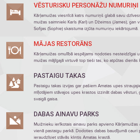
VĒSTURISKU PERSONĀŽU NUMURIŅI
Kārļamuižas viesnīcā katrs numuriņš glabā savu dzīvesst
muižas saimnieki Karls (Karl) un Džeimss (James), gan 
Sofijas (Sophie) skaistuma izjūta numuriņu iekārtojumā.
MĀJAS RESTORĀNS
Kārļamuižas omulībā iespējams nodoties nesteidzīgai un
muižas mājīgajā virtuvē top tieši tas, ko atpūtas dienās 
PASTAIGU TAKAS
Pastaigu takas izvijas gar pašiem Amatas upes straujaji
mīļotājiem stāvajos upes krastos izzināt dabas vēstur
svaigā gaisa.
DABAS AINAVU PARKS
Muižnieku ierīkotais ainavu parks apvieno Kārļamuižas
vienā pastaigu parkā. Dodoties dabas baudījumā cauri p
ieraudzīsiet stāvās klintis Amatas krastā.