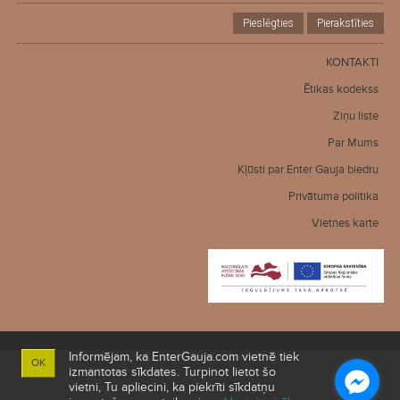
Pieslēgties
Pierakstīties
KONTAKTI
Ētikas kodekss
Ziņu liste
Par Mums
Kļūsti par Enter Gauja biedru
Privātuma politika
Vietnes karte
Informējam, ka EnterGauja.com vietnē tiek
OK
izmantotas sīkdates. Turpinot lietot šo
vietni, Tu apliecini, ka piekrīti sīkdatņu