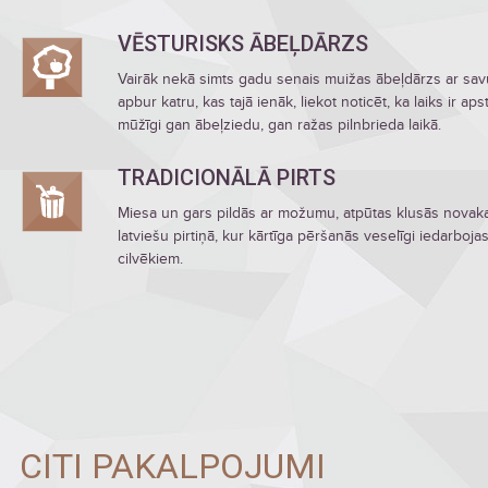
VĒSTURISKS ĀBEĻDĀRZS
Vairāk nekā simts gadu senais muižas ābeļdārzs ar sa
apbur katru, kas tajā ienāk, liekot noticēt, ka laiks ir a
mūžīgi gan ābeļziedu, gan ražas pilnbrieda laikā.
TRADICIONĀLĀ PIRTS
Miesa un gars pildās ar možumu, atpūtas klusās novakar
latviešu pirtiņā, kur kārtīga pēršanās veselīgi iedarbo
cilvēkiem.
CITI PAKALPOJUMI