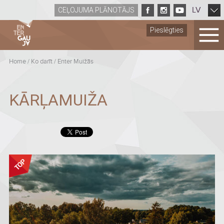
LV
CEĻOJUMA PLĀNOTĀJS
Pieslēgties
Home
/
Ko darīt
/
Enter Muižās
KĀRĻAMUIŽA