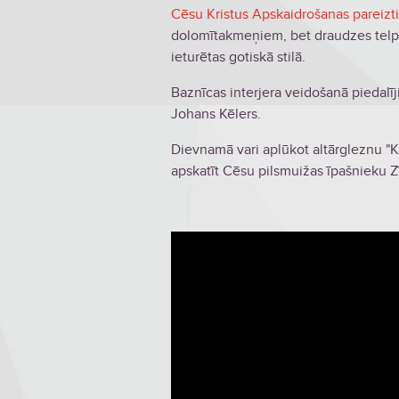
Cēsu Kristus Apskaidrošanas pareizt
dolomītakmeņiem, bet draudzes telpa
ieturētas gotiskā stilā.
Baznīcas interjera veidošanā piedalīj
Johans Kēlers.
Dievnamā vari aplūkot altārgleznu "K
apskatīt Cēsu pilsmuižas īpašnieku 