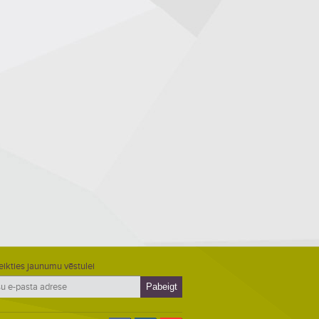
eikties jaunumu vēstulei