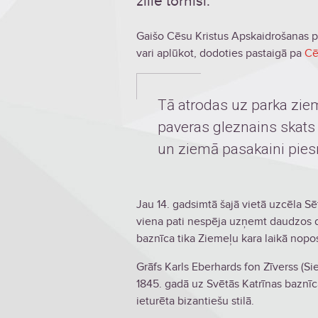
zilie tornīši.
Gaišo Cēsu Kristus Apskaidrošanas pa
vari aplūkot, dodoties pastaigā pa
Cē
Tā atrodas uz parka zie
paveras gleznains skats 
un ziemā pasakaini pies
Jau 14. gadsimtā šajā vietā uzcēla Sē
viena pati nespēja uzņemt daudzos d
baznīca tika Ziemeļu kara laikā nopost
Grāfs Karls Eberhards fon Zīverss (S
1845. gadā uz Svētās Katrīnas baznīc
ieturēta bizantiešu stilā.