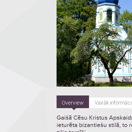
Overview
Vairāk informāci
Gaišā Cēsu Kristus Apskaidr
ieturēta bizantiešu stilā, to