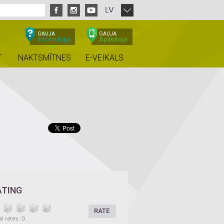
LV
GAUJA
GAUJA
Informācija
Aplikācija
T
NAKTSMĪTNES
E-VEIKALS
ATING
RATE
al rates: 0