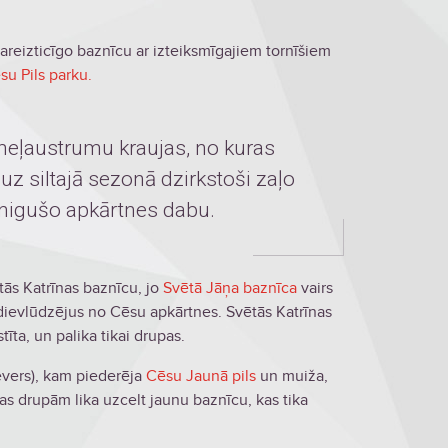
reizticīgo baznīcu ar izteiksmīgajiem tornīšiem
su Pils parku.
meļaustrumu kraujas, no kuras
uz siltajā sezonā dzirkstoši zaļo
nigušo apkārtnes dabu.
tās Katrīnas baznīcu, jo
Svētā Jāņa baznīca
vairs
ievlūdzējus no Cēsu apkārtnes. Svētās Katrīnas
īta, un palika tikai drupas.
ievers), kam piederēja
Cēsu Jaunā pils
un muiža,
as drupām lika uzcelt jaunu baznīcu, kas tika