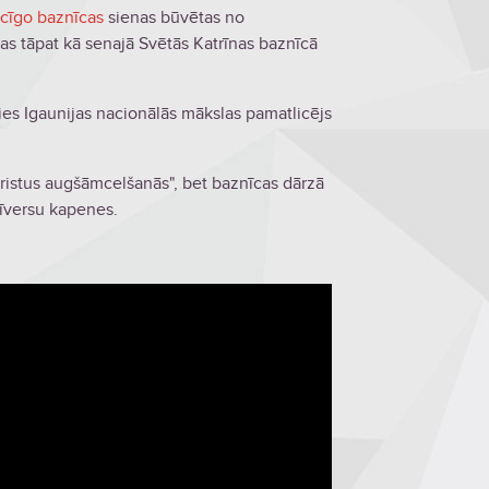
icīgo baznīcas
sienas būvētas no
s tāpat kā senajā Svētās Katrīnas baznīcā
ies Igaunijas nacionālās mākslas pamatlicējs
ristus augšāmcelšanās", bet baznīcas dārzā
Zīversu kapenes.