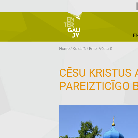
E
Home
/
Ko darīt
/
Enter Vēsturē
CĒSU KRISTUS
PAREIZTICĪGO 