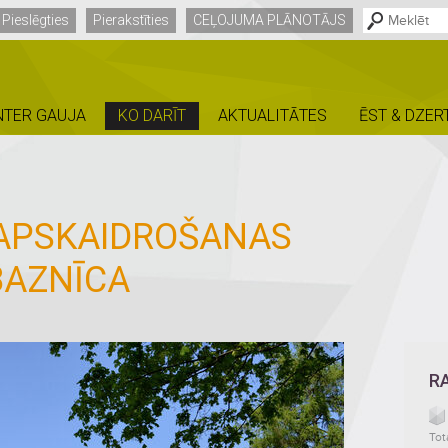
Pieslēgties
Pierakstīties
CEĻOJUMA PLĀNOTĀJS
NTER GAUJA
KO DARĪT
AKTUALITĀTES
ĒST & DZER
 APSKAIDROŠANAS
BAZNĪCA
R
Tot