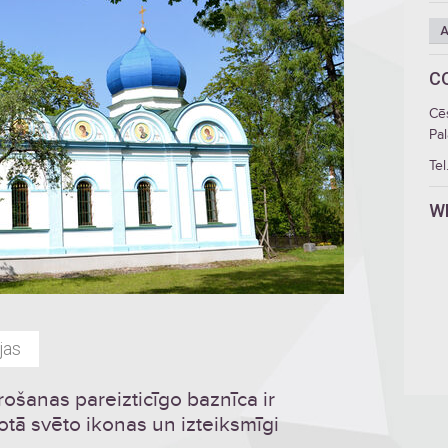
A
C
Cē
Pal
Tel
W
jas
ošanas pareizticīgo baznīca ir
 rotā svēto ikonas un izteiksmīgi