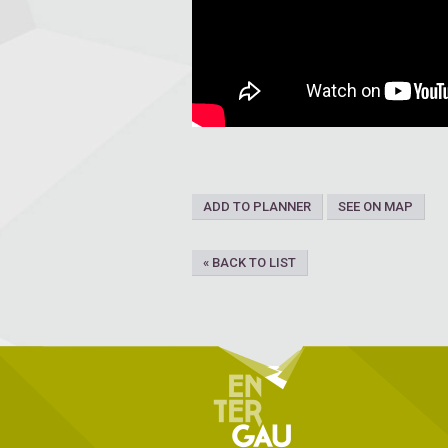
ADD TO PLANNER
SEE ON MAP
« BACK TO LIST