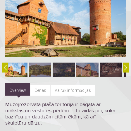
Overview
Cenas
Vairāk informācijas
Muzejrezervāta plašā teritorija ir bagāta ar
mākslas un vēstures pērlēm – Turaidas pili, koka
baznīcu un daudzām citām ēkām, kā arī
skulptūru dārzu.