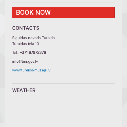
BOOK NOW
CONTACTS
Siguldas novads Turaida
Turaidas iela 10
Tel.:
+371 67972376
info@tmr.gov.lv
www.turaida-muzejs.lv
WEATHER