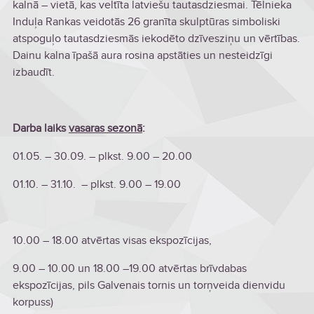
kalnā – vietā, kas veltīta latviešu tautasdziesmai. Tēlnieka
Induļa Rankas veidotās 26 granīta skulptūras simboliski
atspoguļo tautasdziesmās iekodēto dzīvesziņu un vērtības.
Dainu kalna īpašā aura rosina apstāties un nesteidzīgi
izbaudīt.
Darba laiks
vasaras sezonā
:
01.05. – 30.09. – plkst. 9.00 – 20.00
01.10. – 31.10. – plkst. 9.00 – 19.00
10.00 – 18.00 atvērtas visas ekspozīcijas,
9.00 – 10.00 un 18.00 –19.00 atvērtas brīvdabas
ekspozīcijas, pils Galvenais tornis un torņveida dienvidu
korpuss)