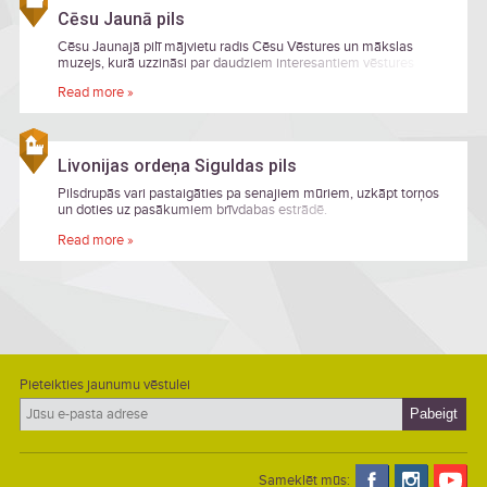
Cēsu Jaunā pils
Cēsu Jaunajā pilī mājvietu radis Cēsu Vēstures un mākslas
muzejs, kurā uzzināsi par daudziem interesantiem vēstures
notikumiem un aplūkosi senlaicīgo interjeru, kā arī varēsi uzkāpt
Read more »
neogotiskajā Lademahera tornī.
Livonijas ordeņa Siguldas pils
Pilsdrupās vari pastaigāties pa senajiem mūriem, uzkāpt torņos
un doties uz pasākumiem brīvdabas estrādē.
Read more »
Pieteikties jaunumu vēstulei
Sameklēt mūs: