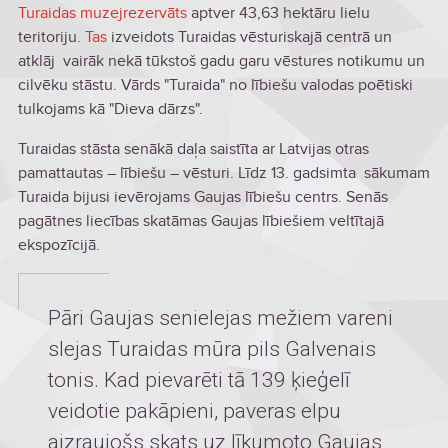
Turaidas muzejrezervāts
aptver 43,63 hektāru lielu
teritoriju.
Tas
izveidots Turaidas vēsturiskajā centrā un
atklāj vairāk nekā tūkstoš gadu garu vēstures notikumu un
cilvēku stāstu. Vārds "Turaida" no lībiešu valodas poētiski
tulkojams kā "Dieva dārzs".
Turaidas stāsta senākā daļa saistīta ar Latvijas otras
pamattautas – lībiešu – vēsturi. Līdz 13. gadsimta sākumam
Turaida bijusi ievērojams Gaujas lībiešu centrs. Senās
pagātnes liecības skatāmas Gaujas lībiešiem veltītajā
ekspozīcijā.
Pāri Gaujas senielejas mežiem vareni
slejas Turaidas mūra pils Galvenais
tonis. Kad pievarēti tā 139 ķieģelī
veidotie pakāpieni, paveras elpu
aizraujošs skats uz līkumoto Gaujas