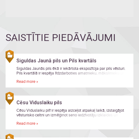
SAISTĪTIE PIEDĀVĀJUMI
Siguldas Jaunā pils un Pils kvartāls
Siguldas Jaunās pils ēkā ir iekārtota ekspozīcija par pils vēsturi.
Pils kvartālā ir iespēja līdzdarboties amatnieku, mākslinieku un
dizaineru radošajās darbnīcās.
Read more »
Cēsu Viduslaiku pils
Cēsu Viduslaiku pilī ir iespēja aizceļot atpakaļ laikā, izstaigājot
vēsturisko celtni un izmēģinot seno iedzīvotāju izklaides un
aktivitātes.
Read more »