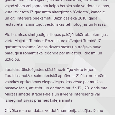
vajadzībām vēl joprojām kalpo baroka stilā veidotais altāris,
kurā izvietota 17. gadsimta altārglezna "Golgāta", kancele
un citi interjera priekšmeti. Baznīcas ēka 2010. gadā
restaurēta, izmantojot vēsturiskās tehnoloģijas un krāsas.
Pie baznīcas simtgadīgas liepas pakājē iekārtota piemiņas
vieta Maijai – Turaidas Rozei, kura dzīvojusi Turaidā 17.
gadsimta sākumā. Viņas dzīves stāsts un traģiskā nāve
pāraugusi romantiskā leģendā par mīlestību, drosmi un
uzticību.
Turaidas tūkstošgades stāstā nozīmīgu vietu ieņem
Turaidas muižas saimnieciskā apbūve – 21 ēka, no kurām
vairākās apskatāmas ekspozīcijas, kas vēsta par muižas
pastāvēšanu, attīstību un darbiem muižā 19., 20. gadsimtā.
Muižas smēdē strādā kalējs un ikviens interesents var
izmēģināt savas prasmes kalēja amatā.
Cilvēka roku un dabas veidotā harmonija atklājas Dainu