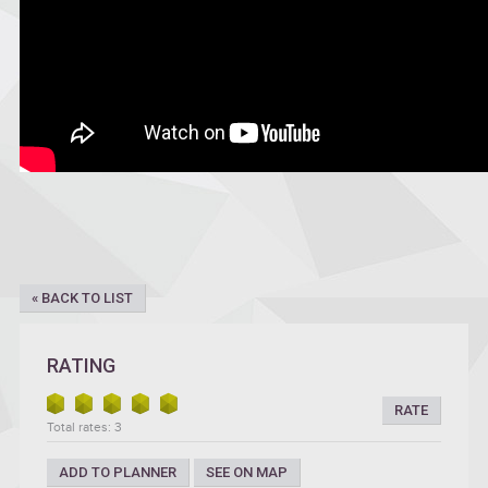
« BACK TO LIST
RATING
RATE
Total rates: 3
ADD TO PLANNER
SEE ON MAP