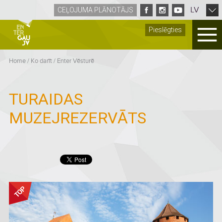
LV
CEĻOJUMA PLĀNOTĀJS
Pieslēgties
Home
/
Ko darīt
/
Enter Vēsturē
TURAIDAS
MUZEJREZERVĀTS