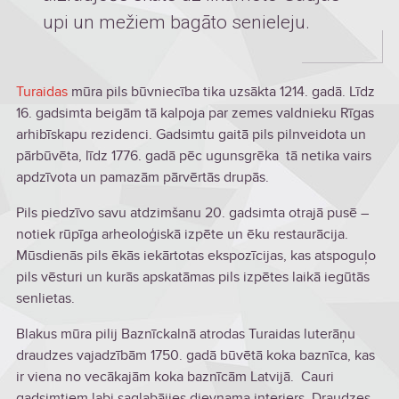
upi un mežiem bagāto senieleju.
Turaidas
mūra pils būvniecība tika uzsākta 1214. gadā. Līdz
16. gadsimta beigām tā kalpoja par zemes valdnieku Rīgas
arhibīskapu rezidenci. Gadsimtu gaitā pils pilnveidota un
pārbūvēta, līdz 1776. gadā pēc ugunsgrēka tā netika vairs
apdzīvota un pamazām pārvērtās drupās.
Pils piedzīvo savu atdzimšanu 20. gadsimta otrajā pusē –
notiek rūpīga arheoloģiskā izpēte un ēku restaurācija.
Mūsdienās pils ēkās iekārtotas ekspozīcijas, kas atspoguļo
pils vēsturi un kurās apskatāmas pils izpētes laikā iegūtās
senlietas.
Blakus mūra pilij Baznīckalnā atrodas Turaidas luterāņu
draudzes vajadzībām 1750. gadā būvētā koka baznīca, kas
ir viena no vecākajām koka baznīcām Latvijā. Cauri
gadsimtiem labi saglabājies dievnama interjers. Draudzes