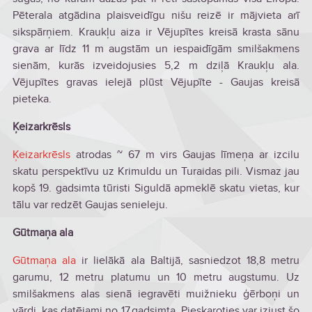
Pēterala atgādina plaisveidīgu nišu reizē ir mājvieta arī
sikspārņiem. Kraukļu aiza ir Vējupītes kreisā krasta sānu
grava ar līdz 11 m augstām un iespaidīgām smilšakmens
sienām, kurās izveidojusies 5,2 m dziļā Kraukļu ala.
Vējupītes gravas ielejā plūst Vējupīte - Gaujas kreisā
pieteka.
Ķeizarkrēsls
Ķeizarkrēsls
atrodas ~ 67 m virs Gaujas līmeņa ar izcilu
skatu perspektīvu uz Krimuldu un Turaidas pili. Vismaz jau
kopš 19. gadsimta tūristi Siguldā apmeklē skatu vietas, kur
tālu var redzēt Gaujas senieleju.
Gūtmaņa ala
Gūtmaņa ala
ir lielākā ala Baltijā, sasniedzot 18,8 metru
garumu, 12 metru platumu un 10 metru augstumu. Uz
smilšakmens alas sienā iegravēti muižnieku ģērboņi un
vārdi, kas datējami no 17.gadsimta. Pieskaroties var izjust šo