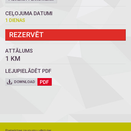
CEĻOJUMA DATUMI
1 DIENAS
REZERVĒT
ATTĀLUMS
1 KM
LEJUPIELĀDĒT PDF
PDF
DOWNLOAD
Pieteikties jaunumu vēstulei