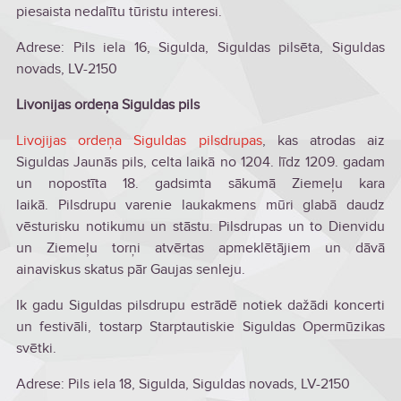
piesaista nedalītu tūristu interesi.
Adrese: Pils iela 16, Sigulda, Siguldas pilsēta, Siguldas
novads, LV-2150
Livonijas ordeņa Siguldas pils
Livojijas ordeņa Siguldas pilsdrupas
, kas atrodas aiz
Siguldas Jaunās pils, celta laikā no 1204. līdz 1209. gadam
un nopostīta 18. gadsimta sākumā Ziemeļu kara
laikā. Pilsdrupu varenie laukakmens mūri glabā daudz
vēsturisku notikumu un stāstu. Pilsdrupas un to Dienvidu
un Ziemeļu torņi atvērtas apmeklētājiem un dāvā
ainaviskus skatus pār Gaujas senleju.
Ik gadu Siguldas pilsdrupu estrādē notiek dažādi koncerti
un festivāli, tostarp Starptautiskie Siguldas Opermūzikas
svētki.
Adrese: Pils iela 18, Sigulda, Siguldas novads, LV-2150