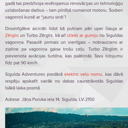
gadā tas piedzīvoja ievērojamus renovācijas un tehnoloģiju
uzlabošanas darbus – tam pilnībā nomainot motoru. Šodien
vagoniņš kursē ar “jaunu sirdi”!
Drosmīgākie aicināti lidot kā putnam pāri upei Gauja ar
Zērglis
un Turbo Zērglis, kā arī
izlekt ar gumiju
no Siguldas
vagoniņa. Pasaulē pirmais un vienīgais – nobrauciens ar
zipline pa vagoniņa gaisa trošu ceļu. Turbo Zērglim ir
pievienota aviācijas turbīna, kas paātrinās Tavu lidojumu
līdz pat 90 km/h.
Sigulda Adventures piedāvā
elektro velo nomu
, kas dāvā
iespēju apskatīt vairāk no dabas caurstrāvotās Siguldas
īsākā laika posmā.
Adrese: Jāņa Poruka iela 14, Sigulda, LV-2150