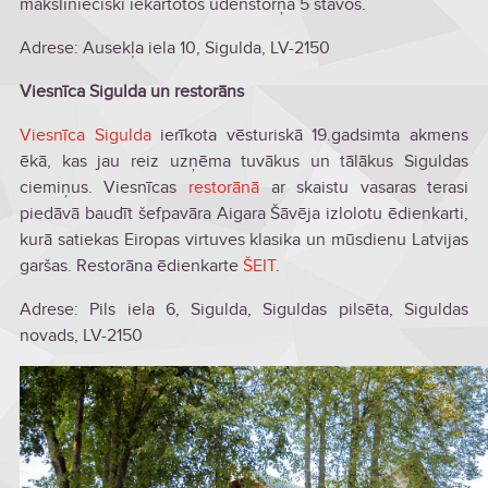
mākslinieciski iekārtotos ūdenstorņa 5 stāvos.
Adrese: Ausekļa iela 10, Sigulda, LV-2150
Viesnīca Sigulda un restorāns
Viesnīca Sigulda
ierīkota vēsturiskā 19.gadsimta akmens
ēkā, kas jau reiz uzņēma tuvākus un tālākus Siguldas
ciemiņus. Viesnīcas
restorānā
ar skaistu vasaras terasi
piedāvā baudīt šefpavāra Aigara Šāvēja izlolotu ēdienkarti,
kurā satiekas Eiropas virtuves klasika un mūsdienu Latvijas
garšas. Restorāna ēdienkarte
ŠEIT
.
Adrese: Pils iela 6, Sigulda, Siguldas pilsēta, Siguldas
novads, LV-2150