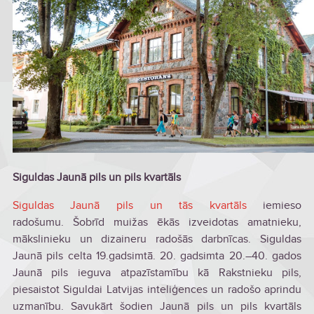
Siguldas Jaunā pils un pils kvartāls
Siguldas Jaunā pils un tās kvartāls
iemieso
radošumu. Šobrīd muižas ēkās izveidotas amatnieku,
mākslinieku un dizaineru radošās darbnīcas. Siguldas
Jaunā pils celta 19.gadsimtā. 20. gadsimta 20.–40. gados
Jaunā pils ieguva atpazīstamību kā Rakstnieku pils,
piesaistot Siguldai Latvijas inteliģences un radošo aprindu
uzmanību. Savukārt šodien Jaunā pils un pils kvartāls