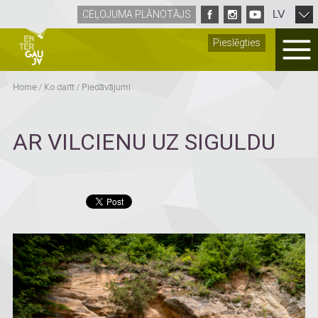
LV
CEĻOJUMA PLĀNOTĀJS
Pieslēgties
Home
/
Ko darīt
/
Piedāvājumi
AR VILCIENU UZ SIGULDU