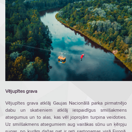
Vējupītes grava
Vējupītes grava atklāj Gaujas Nacionālā parka pirmatnējo
dabu un skatieniem atklāj iespaidīgus smilšakmens
atsegumus un to alas, kas vēl joprojām turpina veidoties.
Uz smilšakmens atsegumiem aug vairākas sūnu un ķērpju
sugas, no kurām dažas pat ir reti sastopamas visā Eiropā.