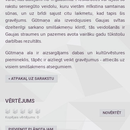
rakstu seniegūto veidolu, kuru vietām mīkstina samtainas
sūnas, un uz brīdi sajust citu laikmetu, kad tapis šis
gravējums. Gūtmaņa ala izveidojusies Gaujas svītas
dzeltenīgi sarkano smilšakmeņu klintī, tās veidošanās ir
Gaujas straumes un pazemes avota vairāku gadu tūkstošu
darbības rezultāts.
Gūtmaņa ala ir aizsargājams dabas un kultūrvēstures
piemineklis, tāpēc ir aizliegt veikt gravējumus - attiecās uz
visiem smilšakmens atsegumiem.
« ATPAKAĻ UZ SARAKSTU
VĒRTĒJUMS
NOVĒRTĒT
Kopējais vērtējums: 0
PIEVIENOT PLĀNOTAJAM