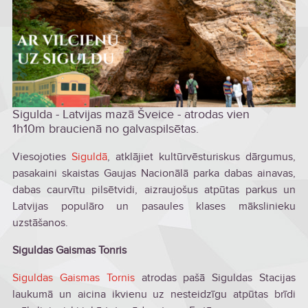
Sigulda - Latvijas mazā Šveice - atrodas vien
1h10m braucienā no galvaspilsētas.
Viesojoties
Siguldā
, atklājiet kultūrvēsturiskus dārgumus,
pasakaini skaistas Gaujas Nacionālā parka dabas ainavas,
dabas caurvītu pilsētvidi, aizraujošus atpūtas parkus un
Latvijas populāro un pasaules klases mākslinieku
uzstāšanos.
Siguldas Gaismas Tonris
Siguldas Gaismas Tornis
atrodas pašā Siguldas Stacijas
laukumā un aicina ikvienu uz nesteidzīgu atpūtas brīdi