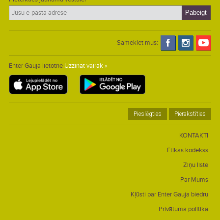
Sameklēt mūs:
Enter Gauja lietotne
Uzzināt vairāk »
Pieslēgties
Pierakstīties
KONTAKTI
Ētikas kodekss
Ziņu liste
Par Mums
Kļūsti par Enter Gauja biedru
Privātuma politika