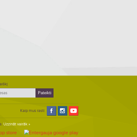
aiškį
Kaip mus rasti:
e.
Uzzināt vairāk »