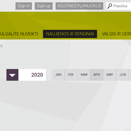
Sign in
Sign up
KELIONĖS PLANUOKLIS
KĄ GALITE NUVEIKTI
NAUJIENOS IR RENGINIAI
VALGIS IR GĖR
20
2020
JAN
FEB
MAR
APR
MAY
JUN