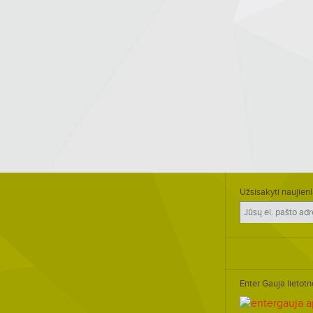
Užsisakyti naujienl
Enter Gauja lietotn