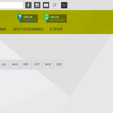
LT
GAUJA
GAUJA
Pagalba
Aplikācija
IMAI
APGYVENDINIMAS
E-SHOP
JUL
AUG
SEP
OCT
NOV
DEC