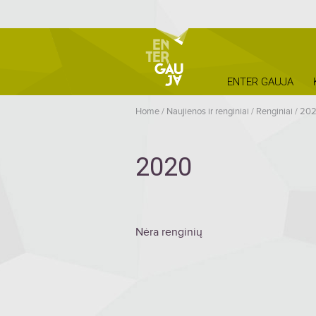
ENTER GAUJA
Home
/
Naujienos ir renginiai
/
Renginiai
/
20
2020
Nėra renginių