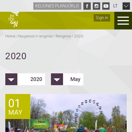
LT
KELIONĖS PLANUOKLIS
Sign in
Home
/
Naujienos ir renginiai
/
Renginiai
/
2020
2020
2020
May
01
MAY