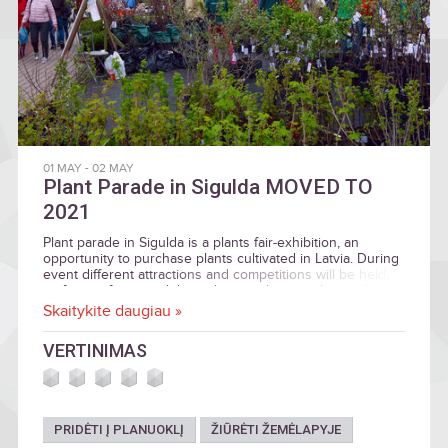
01 MAY
-
02 MAY
Plant Parade in Sigulda MOVED TO
2021
Plant parade in Sigulda is a plants fair-exhibition, an
opportunity to purchase plants cultivated in Latvia. During
event different attractions and competitions will be held,
craftsmen fair, possibility to buy garden supplies and
equipment.
Skaitykite daugiau »
VERTINIMAS
PRIDĖTI Į PLANUOKLĮ
ŽIŪRĖTI ŽEMĖLAPYJE