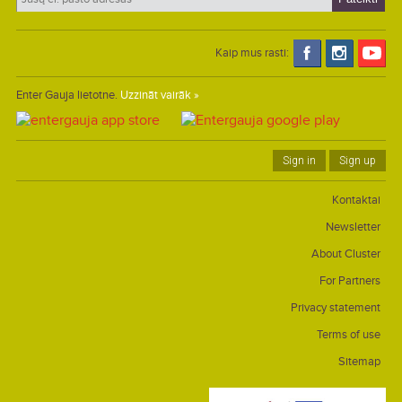
Kaip mus rasti:
Enter Gauja lietotne.
Uzzināt vairāk »
Sign in
Sign up
Kontaktai
Newsletter
About Cluster
For Partners
Privacy statement
Terms of use
Sitemap