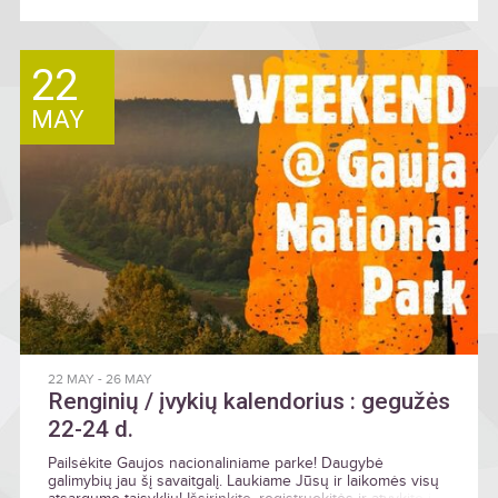
22
MAY
22 MAY
-
26 MAY
Renginių / įvykių kalendorius : gegužės
22-24 d.
Pailsėkite Gaujos nacionaliniame parke! Daugybė
galimybių jau šį savaitgalį. Laukiame Jūsų ir laikomės visų