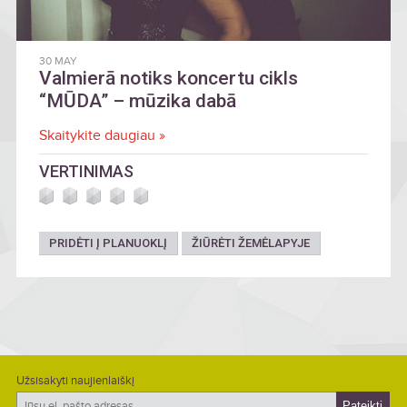
30 MAY
Valmierā notiks koncertu cikls
“MŪDA” – mūzika dabā
Skaitykite daugiau »
VERTINIMAS
PRIDĖTI Į PLANUOKLĮ
ŽIŪRĖTI ŽEMĖLAPYJE
Užsisakyti naujienlaiškį