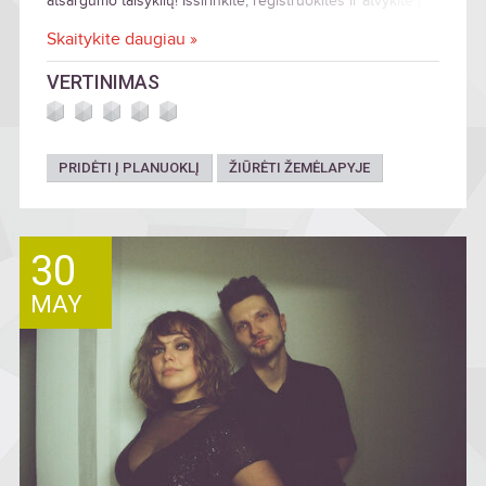
atsargumo taisyklių! Išsirinkite, registruokitės ir atvykite į
Gaujos nacionalinį parką!
Skaitykite daugiau »
VERTINIMAS
PRIDĖTI Į PLANUOKLĮ
ŽIŪRĖTI ŽEMĖLAPYJE
30
MAY