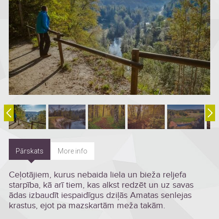
Pārskats
More info
Ceļotājiem, kurus nebaida liela un bieža reljefa
starpība, kā arī tiem, kas alkst redzēt un uz savas
ādas izbaudīt iespaidīgus dziļās Amatas senlejas
krastus, ejot pa mazskartām meža takām.