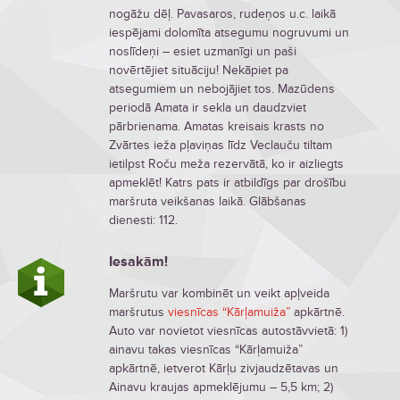
nogāžu dēļ. Pavasaros, rudeņos u.c. laikā
iespējami dolomīta atsegumu nogruvumi un
noslīdeņi – esiet uzmanīgi un paši
novērtējiet situāciju! Nekāpiet pa
atsegumiem un nebojājiet tos. Mazūdens
periodā Amata ir sekla un daudzviet
pārbrienama. Amatas kreisais krasts no
Zvārtes ieža pļaviņas līdz Veclauču tiltam
ietilpst Roču meža rezervātā, ko ir aizliegts
apmeklēt! Katrs pats ir atbildīgs par drošību
maršruta veikšanas laikā. Glābšanas
dienesti: 112.
Iesakām!
Maršrutu var kombinēt un veikt apļveida
maršrutus
viesnīcas “Kārļamuiža”
apkārtnē.
Auto var novietot viesnīcas autostāvvietā: 1)
ainavu takas viesnīcas “Kārļamuiža”
apkārtnē, ietverot Kārļu zivjaudzētavas un
Ainavu kraujas apmeklējumu – 5,5 km; 2)