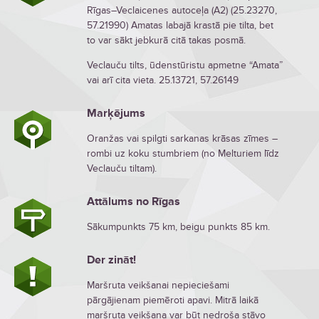
Rīgas–Veclaicenes autoceļa (A2) (25.23270,
57.21990) Amatas labajā krastā pie tilta, bet
to var sākt jebkurā citā takas posmā.
Veclauču tilts, ūdenstūristu apmetne “Amata”
vai arī cita vieta. 25.13721, 57.26149
Marķējums
Oranžas vai spilgti sarkanas krāsas zīmes –
rombi uz koku stumbriem (no Melturiem līdz
Veclauču tiltam).
Attālums no Rīgas
Sākumpunkts 75 km, beigu punkts 85 km.
Der zināt!
Maršruta veikšanai nepieciešami
pārgājienam piemēroti apavi. Mitrā laikā
maršruta veikšana var būt nedroša stāvo