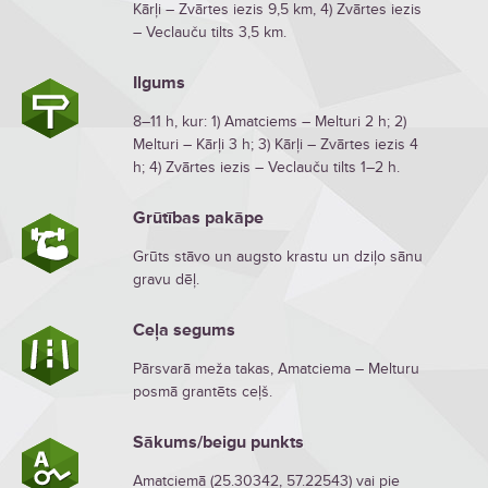
Kārļi – Zvārtes iezis 9,5 km, 4) Zvārtes iezis
– Veclauču tilts 3,5 km.
Ilgums
8–11 h, kur: 1) Amatciems – Melturi 2 h; 2)
Melturi – Kārļi 3 h; 3) Kārļi – Zvārtes iezis 4
h; 4) Zvārtes iezis – Veclauču tilts 1–2 h.
Grūtības pakāpe
Grūts stāvo un augsto krastu un dziļo sānu
gravu dēļ.
Ceļa segums
Pārsvarā meža takas, Amatciema – Melturu
posmā grantēts ceļš.
Sākums/beigu punkts
Amatciemā (25.30342, 57.22543) vai pie