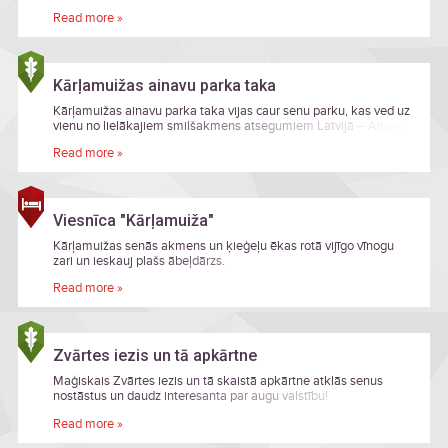
valsti, savvaļas zīdītājdzīvnieku sugām, dabas bioloģisko
Read more »
daudzveidību un aizsardzību.
Kārļamuižas ainavu parka taka
Kārļamuižas ainavu parka taka vijas caur senu parku, kas ved uz
vienu no lielākajiem smilšakmens atsegumiem Latvijā – Ainavu
krauju.
Read more »
Viesnīca "Kārļamuiža"
Kārļamuižas senās akmens un ķieģeļu ēkas rotā vijīgo vīnogu
zari un ieskauj plašs ābeļdārzs.
Read more »
Zvārtes iezis un tā apkārtne
Maģiskais Zvārtes iezis un tā skaistā apkārtne atklās senus
nostāstus un daudz interesanta par augu valstību!
Read more »