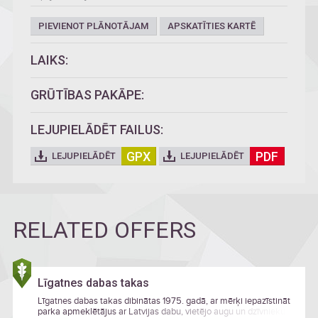
PIEVIENOT PLĀNOTĀJAM
APSKATĪTIES KARTĒ
LAIKS:
GRŪTĪBAS PAKĀPE:
LEJUPIELĀDĒT FAILUS:
GPX
PDF
LEJUPIELĀDĒT
LEJUPIELĀDĒT
RELATED OFFERS
Līgatnes dabas takas
Līgatnes dabas takas dibinātas 1975. gadā, ar mērķi iepazīstināt
parka apmeklētājus ar Latvijas dabu, vietējo augu un dzīvnieku