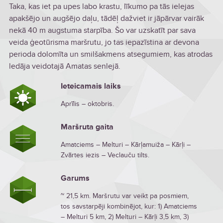
Taka, kas iet pa upes labo krastu, līkumo pa tās ielejas
apakšējo un augšējo daļu, tādēļ dažviet ir jāpārvar vairāk
nekā 40 m augstuma starpība. Šo var uzskatīt par sava
veida ģeotūrisma maršrutu, jo tas iepazīstina ar devona
perioda dolomīta un smilšakmens atsegumiem, kas atrodas
ledāja veidotajā Amatas senlejā.
Ieteicamais laiks
Aprīlis – oktobris.
Maršruta gaita
Amatciems – Melturi – Kārļamuiža – Kārļi –
Zvārtes iezis – Veclauču tilts.
Garums
~ 21,5 km. Maršrutu var veikt pa posmiem,
tos savstarpēji kombinējot, kur: 1) Amatciems
– Melturi 5 km, 2) Melturi – Kārļi 3,5 km, 3)