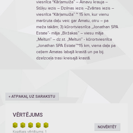
viesnīca “Kārļamuiža” – Ainavu krauja –
Stūķu iezis – Dzilnas iezis –Zvārtes iezis –
viesnīca “Kārļamuiža” ~ 15 km, kur vienu
maršruta daļu veic gar Amatu, otru – pa
meža takām; 3) kūrortviesnīca „Jonathan SPA
Estate”- māja „Biržakas” – viesu māja
„Melturi” – dz.st. „Melturi” - kūrortviesnīca
„Jonathan SPA Estate”~15 km, viena daļa pa
ceļiem Amatas labajā krastā un pa bij.
dzelzceļa trasi kreisajā krastā.
« ATPAKAĻ UZ SARAKSTU
VĒRTĒJUMS
NOVĒRTĒT
Kopējais vērtējums: 1