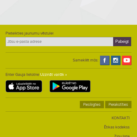
Pieteikties jaunumu vēstulei
Sameklēt mūs:
Enter Gauja lietotne
Uzzināt vairāk »
Pieslēgties
Pierakstīties
KONTAKTI
Ētikas kodekss
Ziņu liste