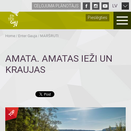
LV
CEĻOJUMA PLĀNOTĀJS
Pieslēgties
Home
/
Enter Gauja
/
MARŠRUTI
AMATA. AMATAS IEŽI UN
KRAUJAS